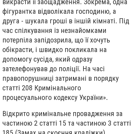
викрасти її заощадження. Зокрема, одна
фігурантка відволікала господиню, а
друга - шукала гроші в іншій кімнаті. Під
час спілкування із незнайомками
потерпіла запідозрила, що її хочуть
обікрасти, і швидко покликала на
допомогу сусіда, який одразу
зателефонував до поліції. На часі
правопорушниці затримані в порядку
статті 208 Кримінального
процесуального кодексу України».
Відкрито кримінальне провадження за
частиною 2 статті 15 та частиною 3 статті
185 (Замах на скоєння крадіжки)