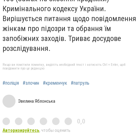
Кримінального кодексу України.
Вирішується питання щодо повідомлення
жінкам про підозри та обрання їм
запобіжних заходів. Триває досудове
розслідування.
Якщо ви помітили помилку, виділіть необхідний текст і натисніть Ctrl + Enter, щоб
повідомити про це редакцію
#поліція
#злочин
#кременчук
#патруль
Эвелина Яблонська
0,0
Авторизируйтесь
, чтобы оценить