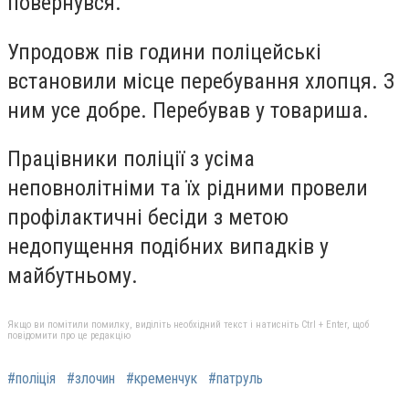
повернувся.
Упродовж пів години поліцейські
встановили місце перебування хлопця. З
ним усе добре. Перебував у товариша.
Працівники поліції з усіма
неповнолітніми та їх рідними провели
профілактичні бесіди з метою
недопущення подібних випадків у
майбутньому.
Якщо ви помітили помилку, виділіть необхідний текст і натисніть Ctrl + Enter, щоб
повідомити про це редакцію
#поліція
#злочин
#кременчук
#патруль