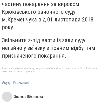
частину покарання за вироком
Крюківського районного суду
м.Кременчука від 01 листопада 2018
року.
Звільнити з-під варти із зали суду
негайно у зв`язку з повним відбуттям
призначеного покарання.
Якщо ви помітили помилку, виділіть необхідний текст і натисніть Ctrl + Enter, щоб
повідомити про це редакцію
#суд
#кримінал
Эвелина Яблонська