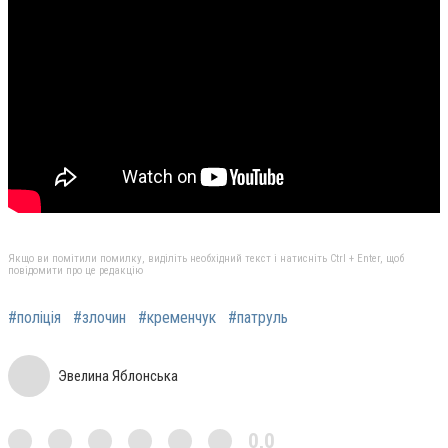
Якщо ви помітили помилку, виділіть необхідний текст і натисніть Ctrl + Enter, щоб
повідомити про це редакцію
#поліція
#злочин
#кременчук
#патруль
Эвелина Яблонська
0,0