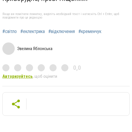
Якщо ви помітили помилку, виділіть необхідний текст і натисніть Ctrl + Enter, щоб
повідомити про це редакцію
#світло
#еклектрика
#відключення
#кременчук
Эвелина Яблонська
0,0
Авторизуйтесь
, щоб оцінити