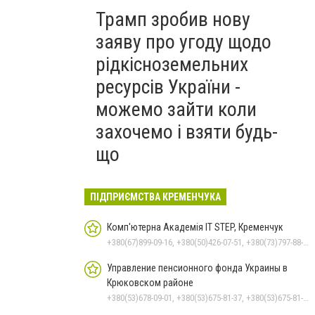
Трамп зробив нову
заяву про угоду щодо
рідкісноземельних
ресурсів України -
можемо зайти коли
захочемо і взяти будь-
що
ПІДПРИЄМСТВА КРЕМЕНЧУКА
Комп'ютерна Академія IT STEP, Кременчук
+380(67)899-09-16, +380(50)426-07-51, +380(73)797-88-17
Управление пенсионного фонда Украины в
Крюковском районе
+380(53)678-09-01, +380(53)675-81-37, +380(53)675-81-32, +380(53)675-81-33, +380(53)678-08-87, +380(53)675-81-31, +380(53)675-81-38, +380(53)675-81-40