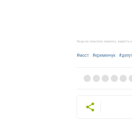
Якщо ви помітили помилку, виділіть нео
#мост
#кременчук
#депу