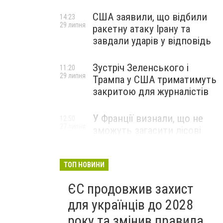
США заявили, що відбили
14:23
29 липня
ракетну атаку Ірану та
завдали ударів у відповідь
Зустріч Зеленського і
11:20
29 липня
Трампа у США триматимуть
закритою для журналістів
У Франції визнали, що не
12:50
27 липня
зможуть загасити лісові
пожежі біля Бордо до осені
ТОП НОВИНИ
ЄС продовжив захист
для українців до 2028
року та змінив правила