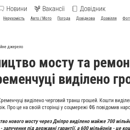
Новини
Вакансії
Довідник
Нерухомість
Авто / Мото
Погода
Довідкова
Дозвілля
Фот
ійне джерело
ництво мосту та ремо
ременчуці виділено гр
Кременчуці виділено черговий транш грошей. Кошти виділе
рік. Про це на своїй сторінці у соцмережі ФБ повідомив нар
цтво нового мосту через Дніпро виділено майже 700 мільй
 - залучення під державні гарантії, а 600 мільйонів - це ко