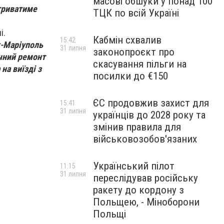
масові обшуки у понад 100
триватиме
ТЦК по всій Україні
і.
Кабмін схвалив
15:42
к-Маріуполь
31 липня
законопроєкт про
очний ремонт
скасування пільги на
на виїзді з
посилки до €150
ЄС продовжив захист для
15:41
31 липня
українців до 2028 року та
змінив правила для
військовозобов'язаних
Український пілот
11:15
31 липня
переслідував російську
ракету до кордону з
Польщею, - Міноборони
Польщі