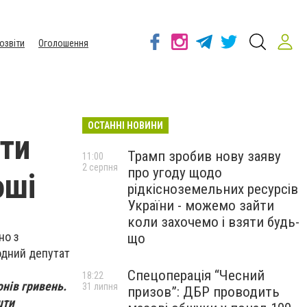
озвіти
Оголошення
ОСТАННІ НОВИНИ
нти
Трамп зробив нову заяву
11:00
2 серпня
про угоду щодо
оші
рідкісноземельних ресурсів
України - можемо зайти
коли захочемо і взяти будь-
но з
що
одний депутат
Спецоперація “Чесний
18:22
онів гривень.
31 липня
призов”: ДБР проводить
шти