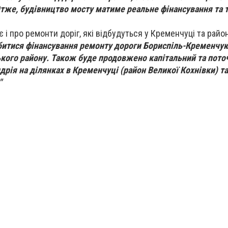
же, будівництво мосту матиме реальне фінансування та 
і про ремонти доріг, які відбудуться у Кременчуці та район
обитися фінансування ремонту дороги Бориспіль-Кременчу
ького району. Також буде продовжено капітальний та пот
рія на ділянках в Кременчуці (район Великої Кохнівки) та 
"