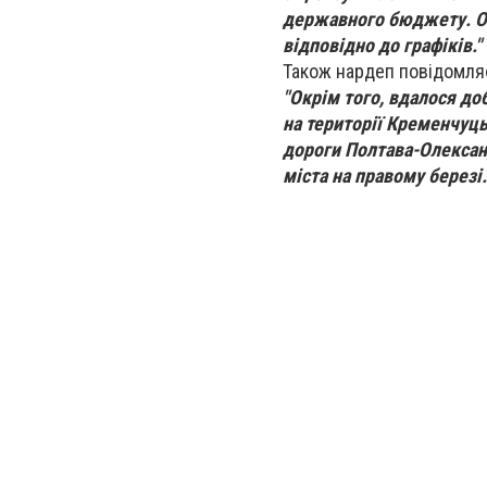
державного бюджету. От
відповідно до графіків."
Також нардеп повідомляє 
"Окрім того, вдалося д
на території Кременчуц
дороги Полтава-Олександ
міста на правому березі.