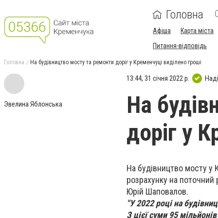
Головна
Афіша
Карта міста
Питання-відповідь
Головна
На будівництво мосту та ремонти доріг у Кременчуці виділено гроші
13:44, 31 січня 2022 р.
Над
На будів
Эвелина Яблонська
доріг у К
На будівництво мосту у 
розрахунку на поточний 
Юрій Шаповалов.
"У 2022 році на будівни
З цієї суми 95 мільйонів