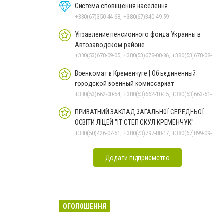
Система сповіщення населення
+380(67)350-44-68, +380(67)340-49-59
Управление пенсионного фонда Украины в
Автозаводском районе
+380(53)678-09-05, +380(53)678-08-86, +380(53)678-08-41, +380(53)678-08-83, +380(53)678-08-74
Военкомат в Кременчуге | Объединенный
городской военный комиссариат
+380(53)662-00-54, +380(53)662-10-35, +380(53)663-51-71
ПРИВАТНИЙ ЗАКЛАД ЗАГАЛЬНОЇ СЕРЕДНЬОЇ
ОСВІТИ ЛІЦЕЙ "ІТ СТЕП СКУЛ КРЕМЕНЧУК"
+380(50)426-07-51, +380(73)797-88-17, +380(67)899-09-16
Додати підприємство
ОГОЛОШЕННЯ