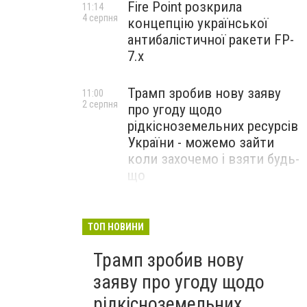
Fire Point розкрила
11:14
4 серпня
концепцію української
антибалістичної ракети FP-
7.x
Трамп зробив нову заяву
11:00
2 серпня
про угоду щодо
рідкісноземельних ресурсів
України - можемо зайти
коли захочемо і взяти будь-
що
Спецоперація “Чесний
18:22
31 липня
призов”: ДБР проводить
ТОП НОВИНИ
масові обшуки у понад 100
Трамп зробив нову
ТЦК по всій Україні
заяву про угоду щодо
рідкісноземельних