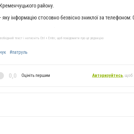
 Кременчуцького району.
 яку інформацію стосовно безвісно зниклої за телефоном:
бхідний текст і натисніть Ctrl + Enter, щоб повідомити про це редакцію
чук
#патруль
0,0
Оцініть першим
Авторизуйтесь
, щоб