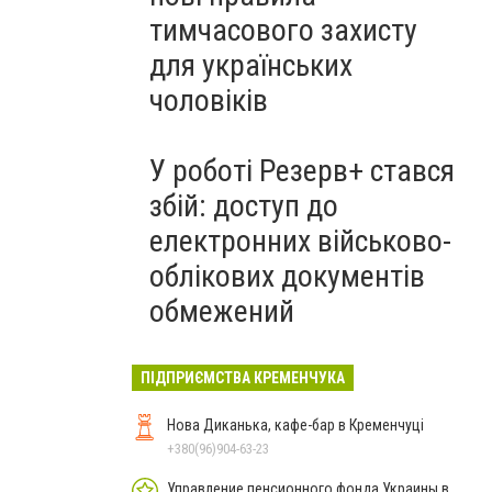
тимчасового захисту
для українських
чоловіків
У роботі Резерв+ стався
збій: доступ до
електронних військово-
облікових документів
обмежений
ПІДПРИЄМСТВА КРЕМЕНЧУКА
Нова Диканька, кафе-бар в Кременчуці
+380(96)904-63-23
Управление пенсионного фонда Украины в