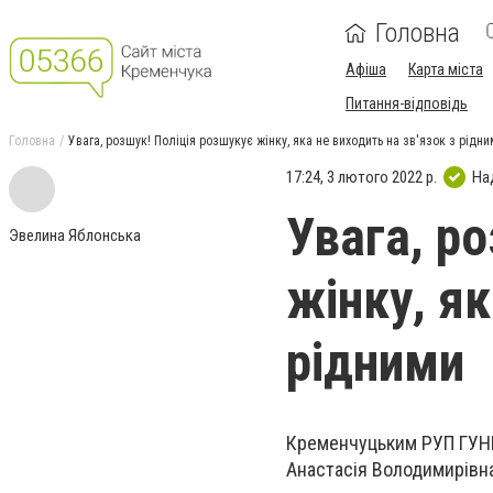
Головна
Афіша
Карта міста
Питання-відповідь
Головна
Увага, розшук! Поліція розшукує жінку, яка не виходить на зв'язок з рідн
17:24, 3 лютого 2022 р.
На
Увага, р
Эвелина Яблонська
жінку, як
рідними
Кременчуцьким РУП ГУНП
Анастасія Володимирівна,