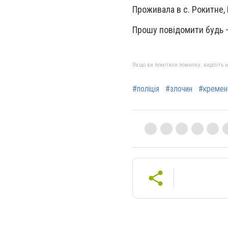
Проживала в с. Рокитне,
Прошу повідомити будь –
Якщо ви помітили помилку, виділіть нео
#поліція
#злочин
#кремен