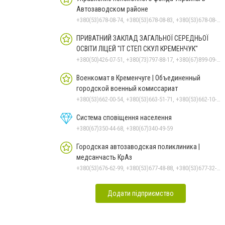
Автозаводском районе
+380(53)678-08-74, +380(53)678-08-83, +380(53)678-08-41, +380(53)678-08-86, +380(53)678-09-05
ПРИВАТНИЙ ЗАКЛАД ЗАГАЛЬНОЇ СЕРЕДНЬОЇ
ОСВІТИ ЛІЦЕЙ "ІТ СТЕП СКУЛ КРЕМЕНЧУК"
+380(50)426-07-51, +380(73)797-88-17, +380(67)899-09-16
Военкомат в Кременчуге | Объединенный
городской военный комиссариат
+380(53)662-00-54, +380(53)663-51-71, +380(53)662-10-35
Система сповіщення населення
+380(67)350-44-68, +380(67)340-49-59
Городская автозаводская поликлиника |
медсанчасть КрАз
+380(53)676-62-99, +380(53)677-48-88, +380(53)677-32-74, +380536766187
Додати підприємство