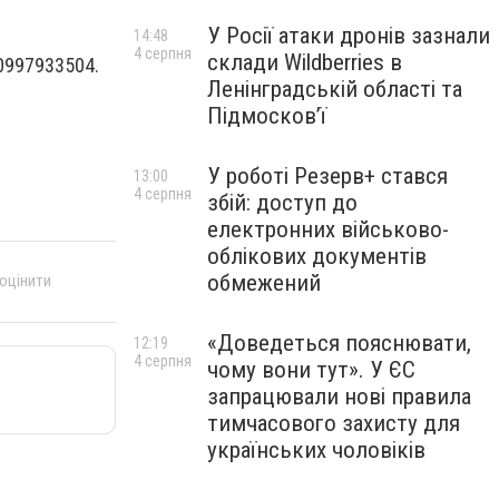
У Росії атаки дронів зазнали
14:48
4 серпня
склади Wildberries в
 0997933504.
Ленінградській області та
Підмосков’ї
У роботі Резерв+ стався
13:00
4 серпня
збій: доступ до
електронних військово-
облікових документів
обмежений
 оцінити
«Доведеться пояснювати,
12:19
4 серпня
чому вони тут». У ЄС
запрацювали нові правила
тимчасового захисту для
українських чоловіків