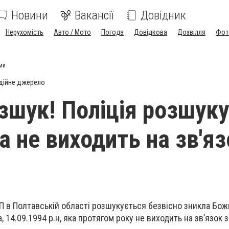
Новини
Вакансії
Довідник
Нерухомість
Авто / Мото
Погода
Довідкова
Дозвілля
Фот
ими
дійне джерело
озшук! Поліція розшук
а не виходить на зв'яз
 в Полтавській області розшукується безвісно зникла Бож
 14.09.1994 р.н, яка протягом року не виходить на зв’язок з