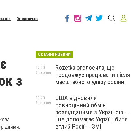
озвіти
Оголошення
ОСТАННІ НОВИНИ
ує
Rozetka оголосила, що
12:00
6 серпня
продовжує працювати після
ок з
масштабного удару росіян
США відновили
10:20
6 серпня
повноцінний обмін
розвідданими з Україною —
і це допомагає Україні бити
кова
вглиб Росії — ЗМІ
 рідними.