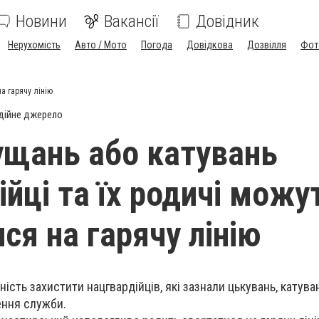
Новини
Вакансії
Довідник
Нерухомість
Авто / Мото
Погода
Довідкова
Дозвілля
Фот
а гарячу лінію
дійне джерело
нущань або катувань
ійці та їх родичі можу
ся на гарячу лінію
ість захистити нацгвардійців, які зазнали цькувань, катува
ення служби.