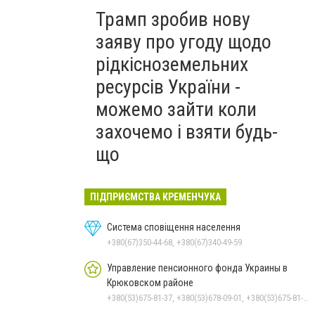
Трамп зробив нову
заяву про угоду щодо
рідкісноземельних
ресурсів України -
можемо зайти коли
захочемо і взяти будь-
що
ПІДПРИЄМСТВА КРЕМЕНЧУКА
Система сповіщення населення
+380(67)350-44-68, +380(67)340-49-59
Управление пенсионного фонда Украины в
Крюковском районе
+380(53)675-81-37, +380(53)678-09-01, +380(53)675-81-32, +380(53)675-81-40, +380(53)675-81-33, +380(53)675-81-38, +380(53)675-81-31, +380(53)678-08-87