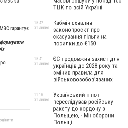
масові обшуки у понад 100
ію МВС за
ТЦК по всій Україні
Кабмін схвалив
15:42
 МВС гарантує
31 липня
законопроєкт про
скасування пільги на
нформувати
посилки до €150
їх
ЄС продовжив захист для
15:41
про
31 липня
українців до 2028 року та
змінив правила для
військовозобов'язаних
Український пілот
11:15
31 липня
переслідував російську
ракету до кордону з
Польщею, - Міноборони
 оцінити
Польщі