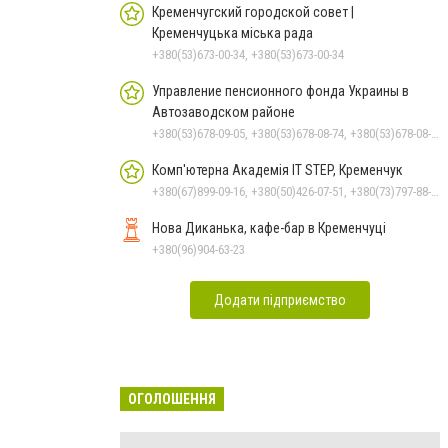
Кременчугский городской совет |
Кременчуцька міська рада
+380(53)673-00-34, +380(53)673-00-34
Управление пенсионного фонда Украины в
Автозаводском районе
+380(53)678-09-05, +380(53)678-08-74, +380(53)678-08-83, +380(53)678-08-41, +380(53)678-08-86
Комп'ютерна Академія IT STEP, Кременчук
+380(67)899-09-16, +380(50)426-07-51, +380(73)797-88-17
Нова Диканька, кафе-бар в Кременчуці
+380(96)904-63-23
Додати підприємство
ОГОЛОШЕННЯ