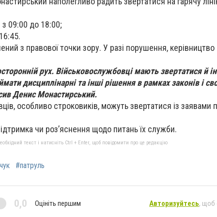
астирський наполегливо радить звертатися на гарячу лін
 з 09:00 до 18:00;
16:45.
ений з правової точки зору. У разі порушення, керівництво
осторонній рух. Військовослужбовці мають звертатися й і
ймати дисциплінарні та інші рішення в рамках законів і сво
сив Денис Монастирський.
ців, особливо строковиків, можуть звертатися із заявами 
ідтримка чи роз’яснення щодо питань їх служби.
бхідний текст і натисніть Ctrl + Enter, щоб повідомити про це редакцію
чук
#патруль
0,0
Оцініть першим
Авторизуйтесь
, щоб