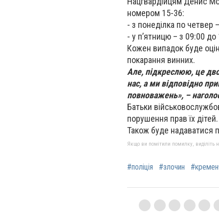
Нацгвардійцям Денис Мон
номером 15-36:
- з понеділка по четвер –
- у п’ятницю – з 09:00 до 
Кожен випадок буде оцін
покарання винних.
Але, підкреслюю, це дв
нас, а ми відповідно при
повноважень», – наголо
Батьки військовослужбов
порушення прав їх дітей.
Також буде надаватися п
Якщо ви помітили помилку, виділіть нео
#поліція
#злочин
#кремен