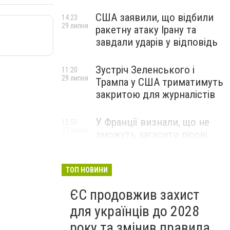
США заявили, що відбили
14:23
29 липня
ракетну атаку Ірану та
завдали ударів у відповідь
Зустріч Зеленського і
11:20
29 липня
Трампа у США триматимуть
закритою для журналістів
У Франції визнали, що не
12:50
27 липня
зможуть загасити лісові
пожежі біля Бордо до осені
ТОП НОВИНИ
ЄС продовжив захист
для українців до 2028
року та змінив правила