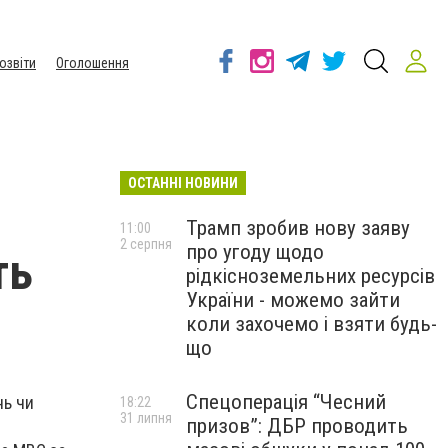
озвіти
Оголошення
ОСТАННІ НОВИНИ
Трамп зробив нову заяву
11:00
2 серпня
про угоду щодо
ть
рідкісноземельних ресурсів
України - можемо зайти
коли захочемо і взяти будь-
що
Спецоперація “Чесний
нь чи
18:22
31 липня
призов”: ДБР проводить