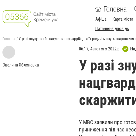
Головна
Афіша
Карта міста
Питання-відповідь
Головна
У разі знущань або катувань нацгвардійці та їх родичі можуть скаржитися н
06:17, 4 лютого 2022 р.
На
У разі з
Эвелина Яблонська
нацгвард
скаржити
У МВС заявили про готовн
приниження під час нес