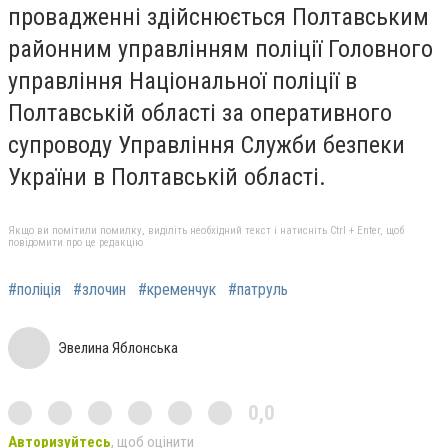
провадженні здійснюється Полтавським
районним управлінням поліції Головного
управління Національної поліції в
Полтавській області за оперативного
супроводу Управління Служби безпеки
України в Полтавській області.
Якщо ви помітили помилку, виділіть необхідний текст і натисніть Ctrl + Enter, щоб
повідомити про це редакцію
#поліція
#злочин
#кременчук
#патруль
Эвелина Яблонська
0,0
Авторизуйтесь
, щоб оцінити