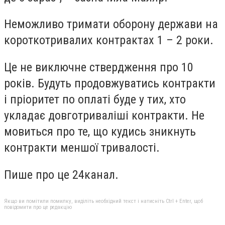
Неможливо тримати оборону держави на
короткотривалих контрактах 1 – 2 роки.
Це не виключне ствердження про 10
років. Будуть продовжуватись контракти
і пріоритет по оплаті буде у тих, хто
укладає довготриваліші контракти. Не
мовиться про те, що кудись зникнуть
контракти меншої тривалості.
Пише про це 24канал.
Якщо ви помітили помилку, виділіть необхідний текст і натисніть Ctrl + Enter, щоб
повідомити про це редакцію