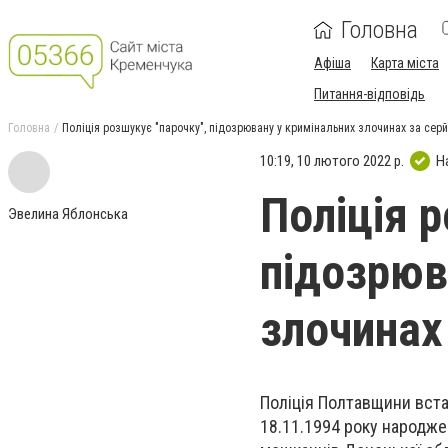
Головна
Афіша
Карта міста
Питання-відповідь
Головна
Поліція розшукує "парочку", підозрювану у кримінальних злочинах за сер
10:19, 10 лютого 2022 р.
Н
Поліція р
Эвелина Яблонська
підозрюв
злочинах
Поліція Полтавщини вста
18.11.1994 року народж