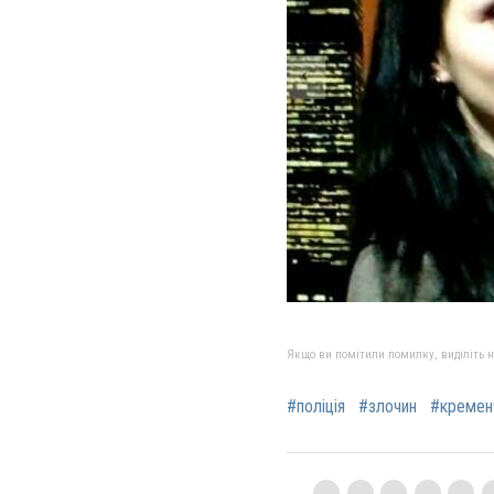
Якщо ви помітили помилку, виділіть нео
#поліція
#злочин
#кремен