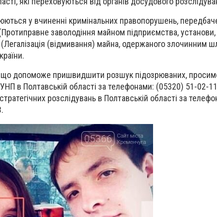
асті, які переховуються від органів досудового розслідува
рюються у вчиненні кримінальних правопорушень, передбач
 (Протиправне заволодіння майном підприємства, установи, о
9 (Легалізація (відмивання) майна, одержаного злочинним 
країни.
що допоможе пришвидшити розшук підозрюваних, просим
УНП в Полтавській області за телефонами: (05320) 51-02-11,
стратегічних розслідувань в Полтавській області за телефо
.