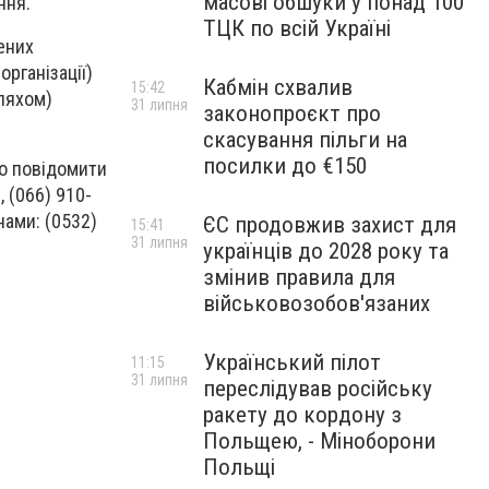
масові обшуки у понад 100
ння.
ТЦК по всій Україні
ених
рганізації)
Кабмін схвалив
15:42
шляхом)
31 липня
законопроєкт про
скасування пільги на
посилки до €150
о повідомити
 (066) 910-
нами: (0532)
ЄС продовжив захист для
15:41
31 липня
українців до 2028 року та
змінив правила для
військовозобов'язаних
Український пілот
11:15
31 липня
переслідував російську
ракету до кордону з
Польщею, - Міноборони
Польщі