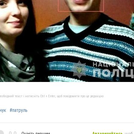
бхідний текст і натисніть Ctrl + Enter, щоб повідомити про це редакцію
чук
#патруль
0,0
Оцініть першим
Авторизуйтесь
, щоб