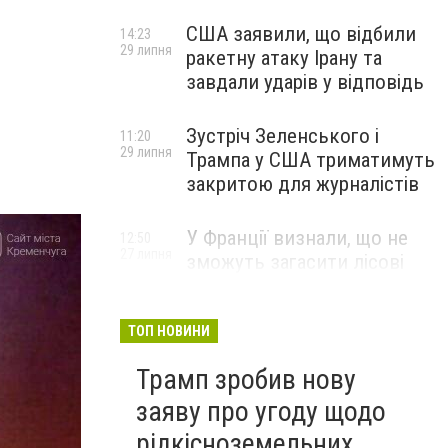
США заявили, що відбили
14:23
29 липня
ракетну атаку Ірану та
завдали ударів у відповідь
Зустріч Зеленського і
11:20
29 липня
Трампа у США триматимуть
закритою для журналістів
У Франції визнали, що не
12:50
27 липня
зможуть загасити лісові
пожежі біля Бордо до осені
ТОП НОВИНИ
Трамп зробив нову
заяву про угоду щодо
рідкісноземельних