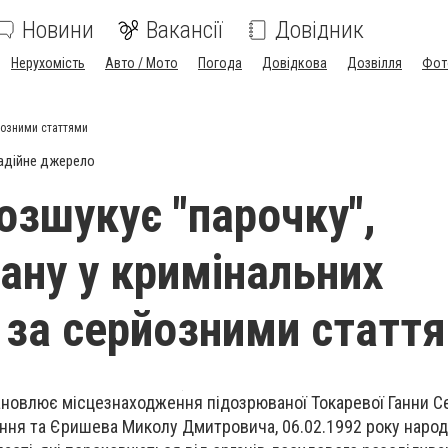
Новини
Вакансії
Довідник
Нерухомість
Авто / Мото
Погода
Довідкова
Дозвілля
Фот
йозними статтями
адійне джерело
озшукує "парочку",
ану у кримінальних
 за серйозними статт
новлює місцезнаходження підозрюваної Токаревої Ганни Се
ення та Єришева Миколу Дмитровича, 06.02.1992 року наро