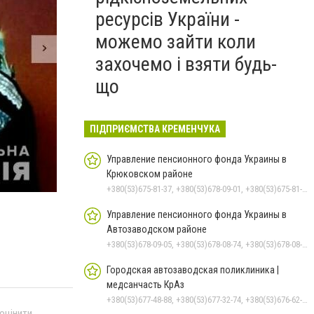
ресурсів України -
можемо зайти коли
захочемо і взяти будь-
що
ПІДПРИЄМСТВА КРЕМЕНЧУКА
Управление пенсионного фонда Украины в
Крюковском районе
+380(53)675-81-37, +380(53)678-09-01, +380(53)675-81-32, +380(53)675-81-40, +380(53)675-81-33, +380(53)675-81-38, +380(53)675-81-31, +380(53)678-08-87
Управление пенсионного фонда Украины в
Автозаводском районе
+380(53)678-09-05, +380(53)678-08-74, +380(53)678-08-83, +380(53)678-08-41, +380(53)678-08-86
Городская автозаводская поликлиника |
медсанчасть КрАз
+380(53)677-48-88, +380(53)677-32-74, +380(53)676-62-99, +380536766187
 оцінити