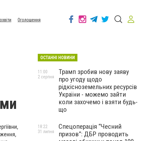
озвіти
Оголошення
ОСТАННІ НОВИНИ
Трамп зробив нову заяву
11:00
2 серпня
про угоду щодо
рідкісноземельних ресурсів
України - можемо зайти
ями
коли захочемо і взяти будь-
що
Спецоперація “Чесний
ргіївни,
18:22
31 липня
призов”: ДБР проводить
дження,