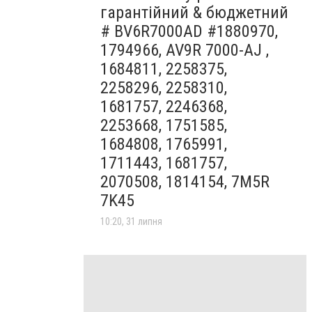
гарантійний & бюджетний
# BV6R7000AD #1880970,
1794966, AV9R 7000-AJ ,
1684811, 2258375,
2258296, 2258310,
1681757, 2246368,
2253668, 1751585,
1684808, 1765991,
1711443, 1681757,
2070508, 1814154, 7M5R
7K45
10:20, 31 липня