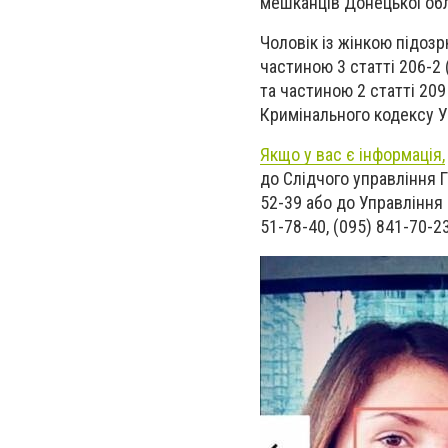
мешканців Донецької обл
Чоловік із жінкою підоз
частиною 3 статті 206-2
та частиною 2 статті 20
Кримінального кодексу У
Якщо у вас є інформація,
до Слідчого управління Г
52-39 або до Управління 
51-78-40, (095) 841-70-23