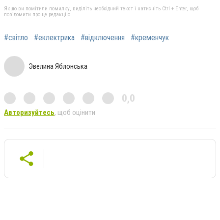
Якщо ви помітили помилку, виділіть необхідний текст і натисніть Ctrl + Enter, щоб
повідомити про це редакцію
#світло
#еклектрика
#відключення
#кременчук
Эвелина Яблонська
0,0
Авторизуйтесь
, щоб оцінити