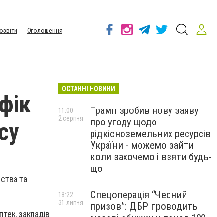
озвіти
Оголошення
ОСТАННІ НОВИНИ
фік
Трамп зробив нову заяву
11:00
2 серпня
про угоду щодо
су
рідкісноземельних ресурсів
України - можемо зайти
коли захочемо і взяти будь-
що
ства та
Спецоперація “Чесний
18:22
31 липня
призов”: ДБР проводить
птек, закладів