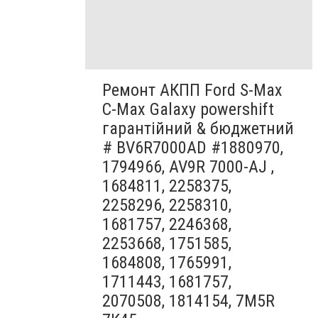
Ремонт АКПП Ford S-Max
C-Max Galaxy powershift
гарантійний & бюджетний
# BV6R7000AD #1880970,
1794966, AV9R 7000-AJ ,
1684811, 2258375,
2258296, 2258310,
1681757, 2246368,
2253668, 1751585,
1684808, 1765991,
1711443, 1681757,
2070508, 1814154, 7M5R