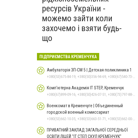
ресурсів України -
можемо зайти коли
захочемо і взяти будь-
що
ПІДПРИЄМСТВА КРЕМЕНЧУКА
Амбулаторія ЗП-СМ 5 | Детская поликлиника 1
+380(53)675-84-19, +380(50)356-94-69, +380(67)540-73-87
Комп'ютерна Академія IT STEP, Кременчук
+380(67)899-09-16, +380(50)426-07-51, +380(73)797-88-17
Военкомат в Кременчуге | Объединенный
городской военный комиссариат
+380(53)662-10-35, +380(53)663-51-71, +380(53)662-00-54
ПРИВАТНИЙ ЗАКЛАД ЗАГАЛЬНОЇ СЕРЕДНЬОЇ
ОСВІТИ ЛІЦЕЙ "ІТ СТЕП СКУЛ КРЕМЕНЧУК"