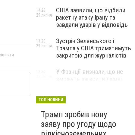
США заявили, що відбили
14:23
29 липня
ракетну атаку Ірану та
завдали ударів у відповідь
Зустріч Зеленського і
11:20
29 липня
Трампа у США триматимуть
закритою для журналістів
 оцінити
У Франції визнали, що не
12:50
27 липня
зможуть загасити лісові
пожежі біля Бордо до осені
ТОП НОВИНИ
Трамп зробив нову
заяву про угоду щодо
рідкісноземельних