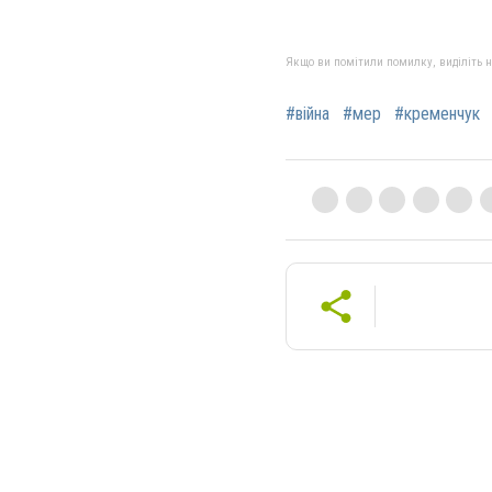
Якщо ви помітили помилку, виділіть нео
#війна
#мер
#кременчук