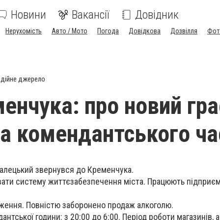
Новини
Вакансії
Довідник
Нерухомість
Авто / Мото
Погода
Довідкова
Дозвілля
Фот
дійне джерело
енчука: про новий гра
 та комендантського ча
Малецький звернувся до Кременчука.
ати систему життєзабезпечення міста. Працюють підприєм
ження. Повністю заборонено продаж алкоголю.
нтської години: з 20:00 до 6:00. Період роботи магазинів, а