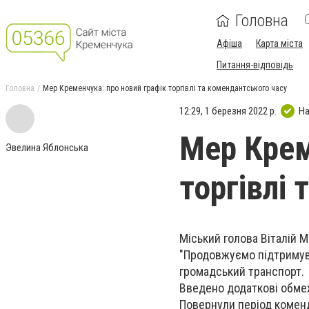
Головна
Афіша
Карта міста
Питання-відповідь
Головна
Мер Кременчука: про новий графік торгівлі та комендантського часу
12:29, 1 березня 2022 р.
На
Мер Крем
Эвелина Яблонська
торгівлі
Міський голова Віталій 
"Продовжуємо підтримув
громадський транспорт.
Введено додаткові обме
Повернули період коменда