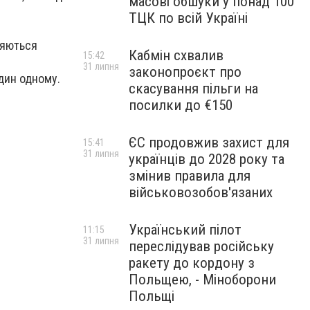
масові обшуки у понад 100
ТЦК по всій Україні
ляються
Кабмін схвалив
15:42
31 липня
законопроєкт про
дин одному.
скасування пільги на
посилки до €150
ЄС продовжив захист для
15:41
31 липня
українців до 2028 року та
змінив правила для
військовозобов'язаних
Український пілот
11:15
31 липня
переслідував російську
ракету до кордону з
Польщею, - Міноборони
Польщі