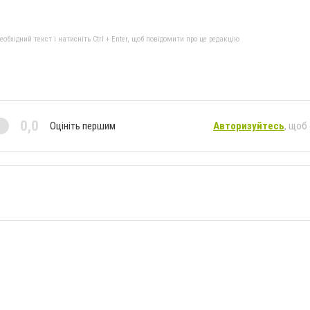
бхідний текст і натисніть Ctrl + Enter, щоб повідомити про це редакцію
0,0
Оцініть першим
Авторизуйтесь
, щоб