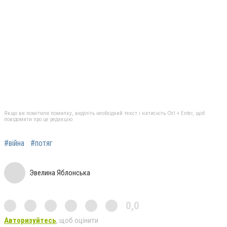
Якщо ви помітили помилку, виділіть необхідний текст і натисніть Ctrl + Enter, щоб
повідомити про це редакцію
#війна
#потяг
Эвелина Яблонська
0,0
Авторизуйтесь
, щоб оцінити