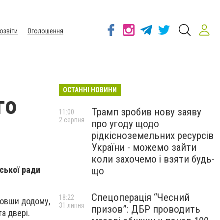
озвіти
Оголошення
ОСТАННІ НОВИНИ
го
Трамп зробив нову заяву
11:00
2 серпня
про угоду щодо
рідкісноземельних ресурсів
України - можемо зайти
коли захочемо і взяти будь-
іської ради
що
Спецоперація “Чесний
18:22
шовши додому,
31 липня
призов”: ДБР проводить
та двері.