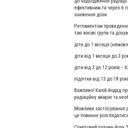
до надходження радіаці
ефективним та через 6 г
зниження дози.
Регламентом проведення 
такі вікові групи та доз
діти до 1 місяця (немовл
діти від 1 місяця до 3 рок
діти від 3 до 12 років – 6
підлітки від 13 до 18 рокі
Важливо! Калій йодид при
радіаційну аварію та нео
Можливе застосування дл
це повинне розглядатися,
Спиртовий розчин йоду 5