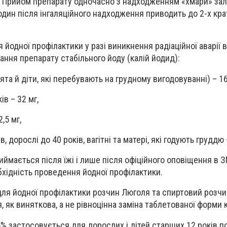
ї. Прийом препарату одночасно з надходженням «хмари» за
один після інгаляційного надходження приводить до 2-х кра
йодної профілактики у разі виникнення радіаційної аварії
ування препарату стабільного йоду (калій йодид):
ята й діти, які перебувають на грудному вигодовуванні) – 16
ів – 32 мг,
2,5 мг,
в, дорослі до 40 років, вагітні та матері, які годують груддю 
ймається після їжі і лише після офіційного оповіщення в З
бхідність проведення йодної профілактики.
я йодної профілактики розчин Люголя та спиртовий розчин
 як виняткова, а не рівноцінна заміна таблетованої форми 
% застосовується для дорослих і дітей старших 12 років по