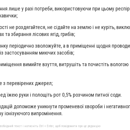
ння лише у разі потреби, використовуючи при цьому респір
кавички;
ості не роздягайтеся, не сідайте на землю і не куріть, викл
х та збирання лісових ягід, грибів;
инку періодично зволожуйте, а в приміщенні щодня провод
із застосуванням миючих засобів;
иміщення вимийте взуття, витрушіть та почистіть вологою
е з перевірених джерел;
ед їжею руки і полощіть рот 0,5% розчином питної соди.
дацій допоможе уникнути променевої хвороби і негативног
ву іонізуючого випромінення.
бхідний текст і натисніть Ctrl + Enter, щоб повідомити про це редакцію