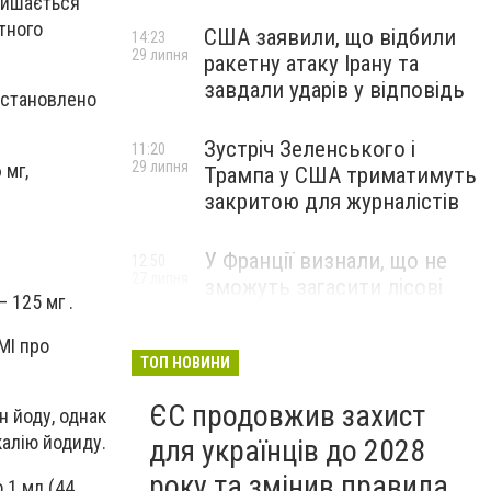
лишається
тного
США заявили, що відбили
14:23
29 липня
ракетну атаку Ірану та
завдали ударів у відповідь
 встановлено
Зустріч Зеленського і
11:20
29 липня
 мг,
Трампа у США триматимуть
закритою для журналістів
У Франції визнали, що не
12:50
27 липня
зможуть загасити лісові
– 125 мг .
пожежі біля Бордо до осені
МІ про
ТОП НОВИНИ
ЄС продовжив захист
 йоду, однак
калію йодиду.
для українців до 2028
року та змінив правила
 1 мл (44