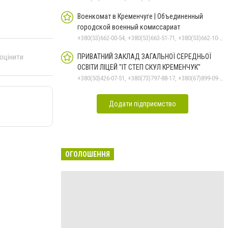
Военкомат в Кременчуге | Объединенный
городской военный комиссариат
+380(53)662-00-54, +380(53)663-51-71, +380(53)662-10-35
 оцінити
ПРИВАТНИЙ ЗАКЛАД ЗАГАЛЬНОЇ СЕРЕДНЬОЇ
ОСВІТИ ЛІЦЕЙ "ІТ СТЕП СКУЛ КРЕМЕНЧУК"
+380(50)426-07-51, +380(73)797-88-17, +380(67)899-09-16
Додати підприємство
ОГОЛОШЕННЯ