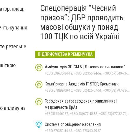
Спецоперація “Чесний
атор, плащ,
призов”: ДБР проводить
масові обшуки у понад
ючіть купання
100 ТЦК по всій Україні
ите ретельне
ПІДПРИЄМСТВА КРЕМЕНЧУКА
 щіткою
Амбулаторія ЗП-СМ 5 | Детская поликлиника 1
+380(53)675-84-19, +380(50)356-94-69, +380(67)540-73-87
Комп'ютерна Академія IT STEP, Кременчук
+380(67)899-09-16, +380(50)426-07-51, +380(73)797-88-17
Городская автозаводская поликлиника |
о впливу на
медсанчасть КрАз
+380536766187, +380(53)677-48-88, +380(53)677-32-74, +380(53)676-62-99
Система сповіщення населення
+380(67)350-44-68, +380(67)340-49-59