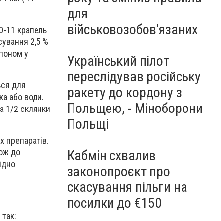
для
військовозобов'язаних
10-11 крапель
сування 2,5 %
мпоном у
Український пілот
переслідував російську
ься для
ракету до кордону з
ока або води.
Польщею, - Міноборони
на 1/2 склянки
Польщі
х препаратів.
кож до
Кабмін схвалив
відно
законопроєкт про
скасування пільги на
посилки до €150
 так: