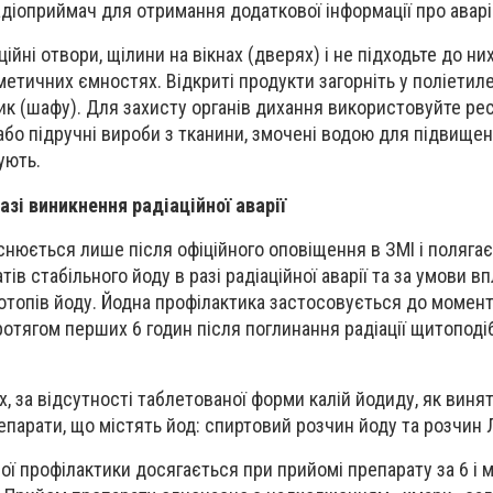
радіоприймач для отримання додаткової інформації про аварі
йні отвори, щілини на вікнах (дверях) і не підходьте до ни
метичних ємностях. Відкриті продукти загорніть у поліетил
ик (шафу). Для захисту органів дихання використовуйте рес
або підручні вироби з тканини, змочені водою для підвищен
ують.
зі виникнення радіаційної аварії
снюється лише після офіційного оповіщення в ЗМІ і полягає
ів стабільного йоду в разі радіаційної аварії та за умови в
отопів йоду. Йодна профілактика застосовується до момен
протягом перших 6 годин після поглинання радіації щитопод
, за відсутності таблетованої форми калій йодиду, як винят
репарати, що містять йод: спиртовий розчин йоду та розчин 
ї профілактики досягається при прийомі препарату за 6 і 