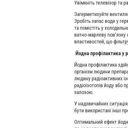
Увімкніть телевізор та 
Загерметизуйте вентиляці
Зробіть запас води у гер
та помістіть у холодильн
ватно-марлеву пов'язку 
властивостей, що фільтр
Йодна профілактика у ра
Йодна профілактика здій
організм людини препарат
людину радіоактивних із
радіоізотопів йоду або 
залозою.
У надзвичайних ситуаціях
бути використані інші п
Оптимальний ефект йодно