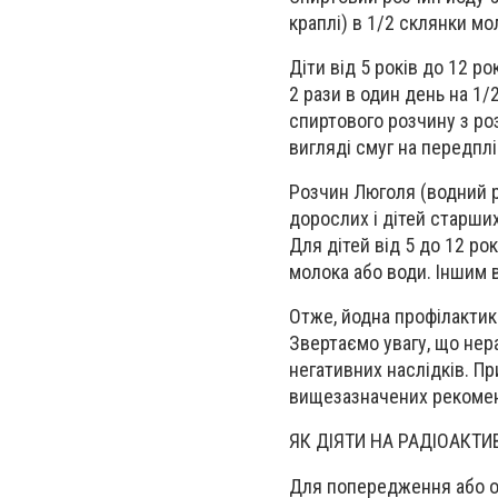
краплі) в 1/2 склянки мо
Діти від 5 років до 12 р
2 рази в один день на 1/
спиртового розчину з ро
вигляді смуг на передплі
Розчин Люголя (водний р
дорослих і дітей старших
Для дітей від 5 до 12 ро
молока або води. Іншим 
Отже, йодна профілактик
Звертаємо увагу, що нер
негативних наслідків. Пр
вищезазначених рекомен
ЯК ДІЯТИ НА РАДІОАКТИ
Для попередження або ос