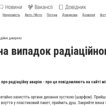
Новини
Вакансії
Довідник
Нерухомість
Авто / Мото
Погода
Довідкова
Дозвілля
Фот
дійне джерело
 на випадок радіаційно
 про радіаційну аварію - про це повідомляють на сайті м
негайно захистіть органи дихання хусткою (шарфом). Прий
а взуття у пластиковий пакет, прийміть душ. Закрийте вікна 