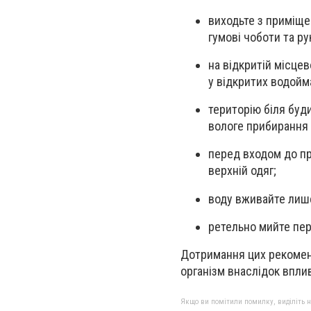
виходьте з приміще
гумові чоботи та ру
на відкритій місцев
у відкритих водойма
територію біля буд
вологе прибирання 
перед входом до пр
верхній одяг;
воду вживайте лиш
ретельно мийте пер
Дотримання цих рекомен
організм внаслідок впли
Якщо ви помітили помилку, виділіть нео