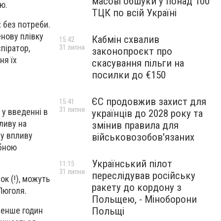
масові обшуки у понад 100
ю.
ТЦК по всій Україні
х без потреби.
енову плівку
Кабмін схвалив
15:42
піратор,
31 липня
законопроєкт про
ня їх
скасування пільги на
посилки до €150
ЄС продовжив захист для
15:41
31 липня
 у введенні в
українців до 2028 року та
пливу на
змінив правила для
ту впливу
військовозобов'язаних
ібною
Український пілот
11:15
31 липня
переслідував російську
ок (!), можуть
ракету до кордону з
Люголя.
Польщею, - Міноборони
Польщі
менше годин