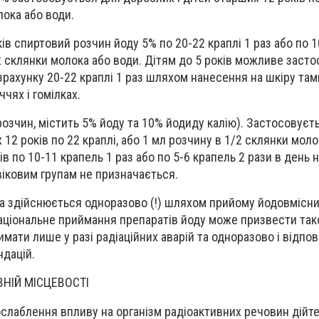
лока або води.
оків спиртовий розчин йоду 5% по 20-22 краплі 1 раз або по 
2 склянки молока або води. Дітям до 5 років можливе засто
зрахунку 20-22 краплі 1 раз шляхом нанесення на шкіру та
ччях і гомілках.
озчин, містить 5% йоду та 10% йодиду калію). Застосовуєт
 12 років по 22 краплі, або 1 мл розчину в 1/2 склянки мол
ків по 10-11 крапель 1 раз або по 5-6 крапель 2 рази в день 
віковим групам не призначається.
а здійснюється одноразово (!) шляхом прийому йодовмісни
аціональне приймання препаратів йоду може призвести та
имати лише у разі радіаційних аварій та одноразово і відпо
дацій.
ВНІЙ МІСЦЕВОСТІ
лаблення впливу на організм радіоактивних речовин дійте