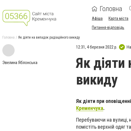
Головна
Афіша
Карта міста
Питання-відповідь
Головна
Як діяти на випадок радіаційного викиду
12:31, 4 березня 2022 р.
На
Як діяти
Эвелина Яблонська
викиду
Як діяти при оповіщенні
Кременчука
.
Перебуваючи на вулиці, 
помістіть верхній одяг т