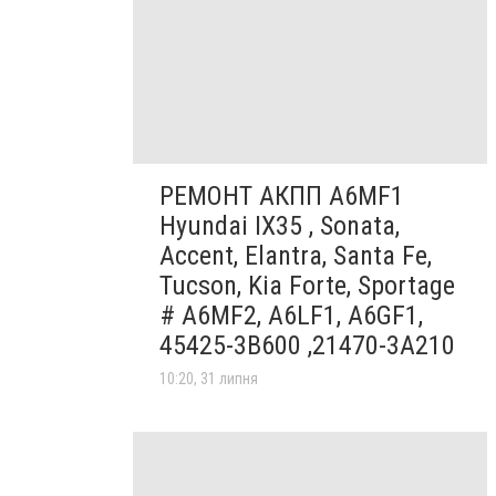
РЕМОНТ АКПП A6MF1
Hyundai IX35 , Sonata,
Accent, Elantra, Santa Fe,
Tucson, Kia Forte, Sportage
# A6MF2, A6LF1, A6GF1,
45425-3B600 ,21470-3A210
10:20, 31 липня