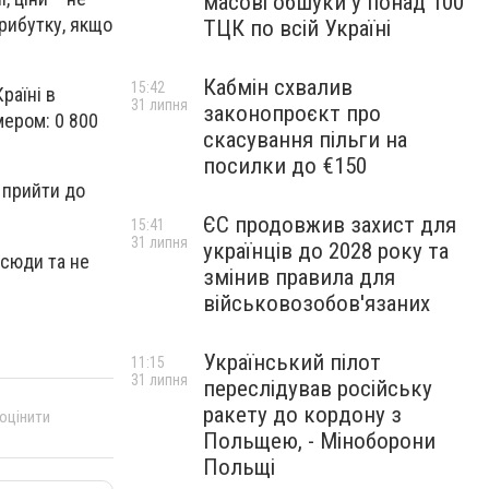
масові обшуки у понад 100
прибутку, якщо
ТЦК по всій Україні
Кабмін схвалив
15:42
раїні в
31 липня
законопроєкт про
мером: 0 800
скасування пільги на
посилки до €150
 прийти до
ЄС продовжив захист для
15:41
31 липня
українців до 2028 року та
усюди та не
змінив правила для
військовозобов'язаних
Український пілот
11:15
31 липня
переслідував російську
ракету до кордону з
 оцінити
Польщею, - Міноборони
Польщі