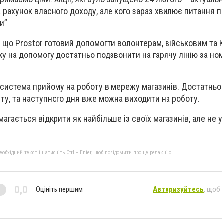
а рахунок власного доходу, але кого зараз хвилює питання 
и”
, що Prostor готовий допомогти волонтерам, військовим та К
ку на допомогу достатньо подзвонити на гарячу лінію за но
система прийому на роботу в мережу магазинів. Достатньо
ету, та наступного дня вже можна виходити на роботу.
магається відкрити як найбільше із своїх магазинів, але не 
бхідний текст і натисніть Ctrl + Enter, щоб повідомити про це редакцію
0,0
Оцініть першим
Авторизуйтесь
, щоб