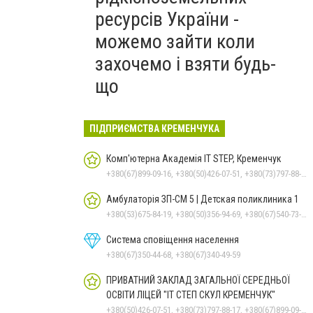
ресурсів України -
можемо зайти коли
захочемо і взяти будь-
що
ПІДПРИЄМСТВА КРЕМЕНЧУКА
Комп'ютерна Академія IT STEP, Кременчук
+380(67)899-09-16, +380(50)426-07-51, +380(73)797-88-17
Амбулаторія ЗП-СМ 5 | Детская поликлиника 1
+380(53)675-84-19, +380(50)356-94-69, +380(67)540-73-87
Система сповіщення населення
+380(67)350-44-68, +380(67)340-49-59
ПРИВАТНИЙ ЗАКЛАД ЗАГАЛЬНОЇ СЕРЕДНЬОЇ
ОСВІТИ ЛІЦЕЙ "ІТ СТЕП СКУЛ КРЕМЕНЧУК"
+380(50)426-07-51, +380(73)797-88-17, +380(67)899-09-16