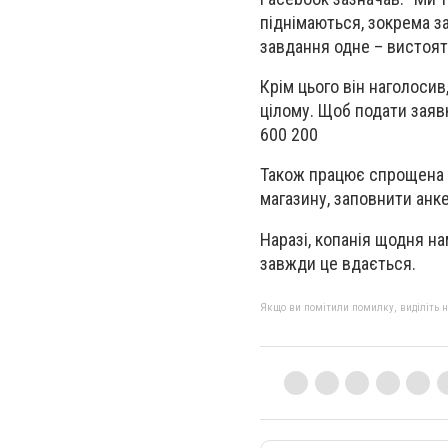
піднімаються, зокрема з
завдання одне – вистоят
Крім цього він наголосив
цілому. Щоб подати заяв
600 200
Також працює спрощена 
магазину, заповнити анк
Наразі, копанія щодня на
завжди це вдається.
Якщо ви помітили помилку, виділіть нео