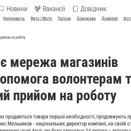
Новини
Вакансії
Довідник
Нерухомість
Авто / Мото
Погода
Довідкова
Дозвілля
Фот
прийом на роботу
є мережа магазинів
 допомога волонтерам 
й прийом на роботу
яких продаються товари першої необхідності, продовжують 
нис Мельников - національних директор компанії, на своїй ст
римаємо ціни! Акції, які було запущено 24 лютого – актуальні