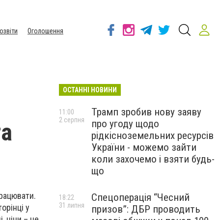
озвіти
Оголошення
ОСТАННІ НОВИНИ
Трамп зробив нову заяву
11:00
2 серпня
про угоду щодо
та
рідкісноземельних ресурсів
України - можемо зайти
коли захочемо і взяти будь-
що
працювати.
Спецоперація “Чесний
18:22
31 липня
орінці у
призов”: ДБР проводить
, ціни – не