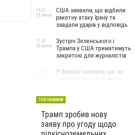
США заявили, що відбили
14:23
29 липня
ракетну атаку Ірану та
завдали ударів у відповідь
Зустріч Зеленського і
11:20
29 липня
Трампа у США триматимуть
закритою для журналістів
У Франції визнали, що не
12:50
27 липня
зможуть загасити лісові
пожежі біля Бордо до осені
ТОП НОВИНИ
Трамп зробив нову
заяву про угоду щодо
рідкісноземельних