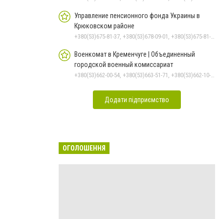
Управление пенсионного фонда Украины в
Крюковском районе
+380(53)675-81-37, +380(53)678-09-01, +380(53)675-81-32, +380(53)675-81-40, +380(53)675-81-33, +380(53)675-81-38, +380(53)675-81-31, +380(53)678-08-87
Военкомат в Кременчуге | Объединенный
городской военный комиссариат
+380(53)662-00-54, +380(53)663-51-71, +380(53)662-10-35
Додати підприємство
ОГОЛОШЕННЯ