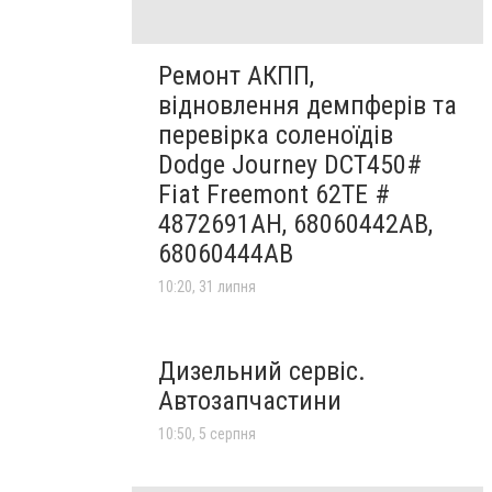
Ремонт АКПП,
відновлення демпферів та
перевірка соленоїдів
Dodge Journey DCT450#
Fiat Freemont 62TE #
4872691AH, 68060442AB,
68060444AB
10:20, 31 липня
Дизельний сервіс.
Автозапчастини
10:50, 5 серпня