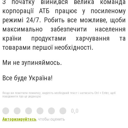
З початку війни,вся велика команда
корпорації АТБ працює у посиленому
режимі 24/7. Робить все можливе, щоби
максимально забезпечити населення
країни продуктами харчування та
товарами першої необхідності.
Ми не зупиняймось.
Все буде Україна!
Якщо ви помітили помилку, виділіть необхідний текст і натисніть Ctrl + Enter, щоб
повідомити про це редакцію
0,0
Авторизируйтесь
, чтобы оценить