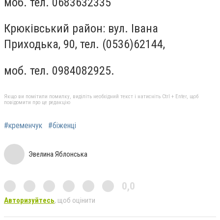
моб. тел. 0683632335
Крюківський район: вул. Івана
Приходька, 90, тел. (0536)62144,
моб. тел. 0984082925.
Якщо ви помітили помилку, виділіть необхідний текст і натисніть Ctrl + Enter, щоб
повідомити про це редакцію
#кременчук
#біженці
Эвелина Яблонська
0,0
Авторизуйтесь
, щоб оцінити