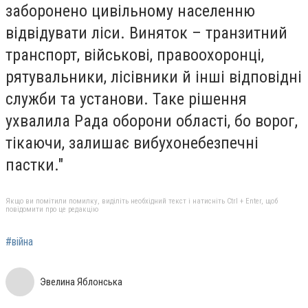
заборонено цивільному населенню
відвідувати ліси. Виняток – транзитний
транспорт, військові, правоохоронці,
рятувальники, лісівники й інші відповідні
служби та установи. Таке рішення
ухвалила Рада оборони області, бо ворог,
тікаючи, залишає вибухонебезпечні
пастки."
Якщо ви помітили помилку, виділіть необхідний текст і натисніть Ctrl + Enter, щоб
повідомити про це редакцію
#війна
Эвелина Яблонська