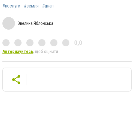
#послуги
#земля
#цнап
Эвелина Яблонська
0,0
Авторизуйтесь
, щоб оцінити