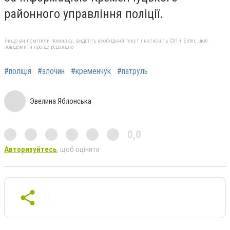
районного управління поліції.
Якщо ви помітили помилку, виділіть необхідний текст і натисніть Ctrl + Enter, щоб
повідомити про це редакцію
#поліція
#злочин
#кременчук
#патруль
Эвелина Яблонська
0,0
Авторизуйтесь
, щоб оцінити