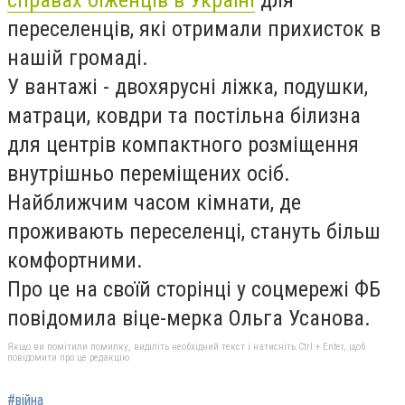
справах біженців в Україні
для
переселенців, які отримали прихисток в
нашій громаді.
У вантажі - двохярусні ліжка, подушки,
матраци, ковдри та постільна білизна
для центрів компактного розміщення
внутрішньо переміщених осіб.
Найближчим часом кімнати, де
проживають переселенці, стануть більш
комфортними.
Про це на своїй сторінці у соцмережі ФБ
повідомила віце-мерка Ольга Усанова.
Якщо ви помітили помилку, виділіть необхідний текст і натисніть Ctrl + Enter, щоб
повідомити про це редакцію
#війна