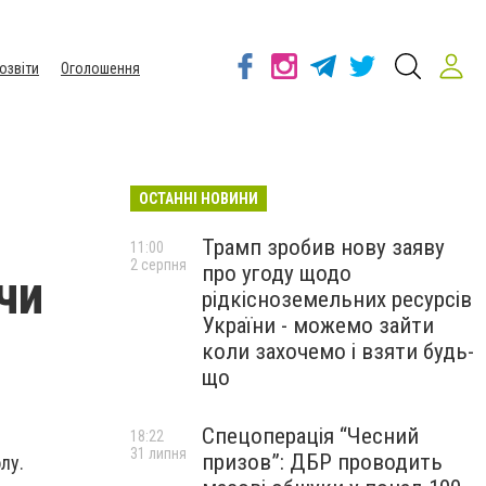
озвіти
Оголошення
ОСТАННІ НОВИНИ
Трамп зробив нову заяву
11:00
2 серпня
про угоду щодо
чи
рідкісноземельних ресурсів
України - можемо зайти
коли захочемо і взяти будь-
що
Спецоперація “Чесний
18:22
31 липня
призов”: ДБР проводить
лу.