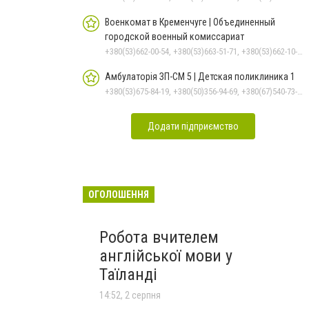
Военкомат в Кременчуге | Объединенный
городской военный комиссариат
+380(53)662-00-54, +380(53)663-51-71, +380(53)662-10-35
Амбулаторія ЗП-СМ 5 | Детская поликлиника 1
+380(53)675-84-19, +380(50)356-94-69, +380(67)540-73-87
Додати підприємство
ОГОЛОШЕННЯ
Робота вчителем
англійської мови у
Таїланді
14:52, 2 серпня