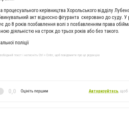
 за процесуального керівництва Хорольського відділу Лубен
бвинувальний акт відносно фігуранта скеровано до суду. У 
є до 8 років позбавлення волі з позбавленням права обійм
ою діяльністю на строк до трьох років або без такого.
льної поліції
бхідний текст і натисніть Ctrl + Enter, щоб повідомити про це редакцію
0,0
Оцініть першим
Авторизуйтесь
, щоб