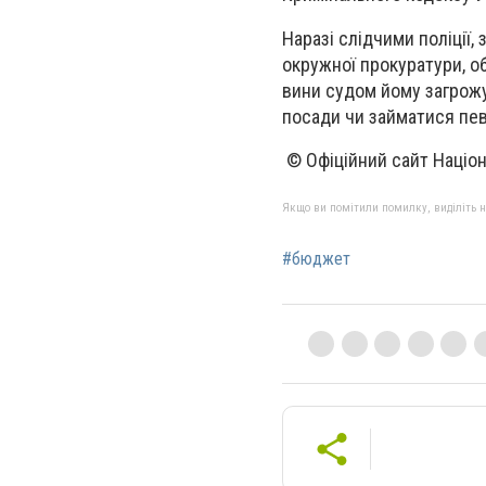
Наразі слідчими поліції,
окружної прокуратури, о
вини судом йому загрожу
посади чи займатися певн
© Офіційний сайт Націона
Якщо ви помітили помилку, виділіть нео
#бюджет