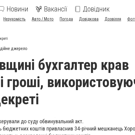
Новини
Вакансії
Довідник
Нерухомість
Авто / Мото
Погода
Довідкова
Дозвілля
Фот
креті
дійне джерело
вщині бухгалтер крав
 гроші, використовую
декреті
скерували до суду обвинувальний акт.
ь бюджетних коштів привласнив 34-річний мешканець Хоро