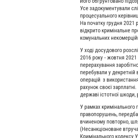
Його обґрунтовано підо
Усе задокументували слід
процесуального керівниц
На початку грудня 2021 
відкрито кримінальне п
комунальних некомерцій
У ході досудового розсл
2016 року - жовтня 2021
перерахування заробітної
перебували у декретній 
операцій з використання
рахунок своєї зарплатні
державі істотної шкоди, 
У рамках кримінального 
правопорушень, передбач
вчиненому повторно, шл
(Несанкціоноване втруча
Кримінального кодексу У