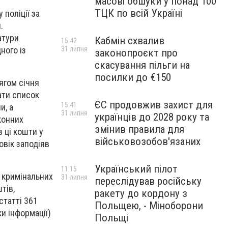
масові обшуки у понад 100
ТЦК по всій Україні
 поліції за
.
атури
Кабмін схвалив
15:42
ного із
31 липня
законопроєкт про
скасування пільги на
посилки до €150
ягом січня
ати список
ЄС продовжив захист для
15:41
и, а
31 липня
українців до 2028 року та
конних
змінив правила для
 ці кошти у
військовозобов'язаних
овік заподіяв
Український пілот
11:15
 кримінальних
31 липня
переслідував російську
тів,
ракету до кордону з
татті 361
Польщею, - Міноборони
и інформації)
Польщі