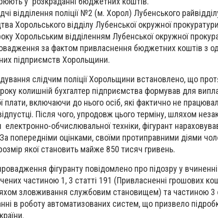
зрюють у розкраданні бюджетних коштів.
чі відділення поліції №2 (м. Хорол) Лубенського райвідділу
тва Хорольського відділу Лубенської окружної прокуратури
року Хорольським відділенням Лубенської окружної прокур
ровадження за фактом привласнення бюджетних коштів з од
них підприємств Хорольщини.
ідування слідчим поліції Хорольщини встановлено, що прот
 року колишній бухгалтер підприємства формував для випл
 плати, включаючи до нього осіб, які фактично не працювал
відпустці. Після чого, упродовж цього терміну, шляхом неза
 електронно-обчислювальної техніки, фігурант нараховував
. За попередніми оцінками, своїми протиправними діями чол
розмір якої становить майже 850 тисяч гривень.
провадження фігуранту повідомлено про підозру у вчиненні
ених частиною 1, 3 статті 191 (Привласненні грошових кош
яхом зловживання службовим становищем) та частиною 3 с
нні в роботу автоматизованих систем, що призвело підробк
країни.