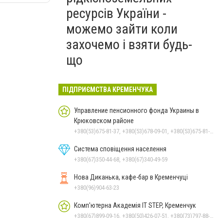
ресурсів України -
можемо зайти коли
захочемо і взяти будь-
що
ПІДПРИЄМСТВА КРЕМЕНЧУКА
Управление пенсионного фонда Украины в
Крюковском районе
+380(53)675-81-37, +380(53)678-09-01, +380(53)675-81-32, +380(53)675-81-40, +380(53)675-81-33, +380(53)675-81-38, +380(53)675-81-31, +380(53)678-08-87
Система сповіщення населення
+380(67)350-44-68, +380(67)340-49-59
Нова Диканька, кафе-бар в Кременчуці
+380(96)904-63-23
Комп'ютерна Академія IT STEP, Кременчук
+380(67)899-09-16, +380(50)426-07-51, +380(73)797-88-17