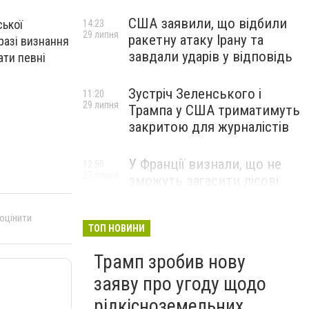
США заявили, що відбили
ської
14:23
29 липня
ракетну атаку Ірану та
разі визнання
завдали ударів у відповідь
ати певні
Зустріч Зеленського і
11:20
29 липня
Трампа у США триматимуть
закритою для журналістів
У Франції визнали, що не
12:50
27 липня
зможуть загасити лісові
пожежі біля Бордо до осені
 оцінити
ТОП НОВИНИ
Трамп зробив нову
заяву про угоду щодо
рідкісноземельних