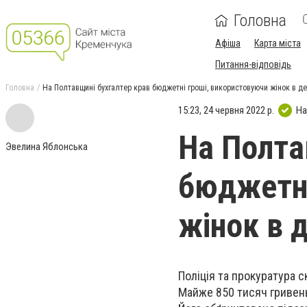
Головна
Афіша
Карта міста
Питання-відповідь
Головна
На Полтавщині бухгалтер крав бюджетні гроші, використовуючи жінок в де
15:23, 24 червня 2022 р.
На
На Полта
Эвелина Яблонська
бюджетні
жінок в 
Поліція та прокуратура 
Майже 850 тисяч гривен