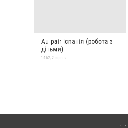
Au pair Іспанія (робота з
дітьми)
14:52, 2 серпня