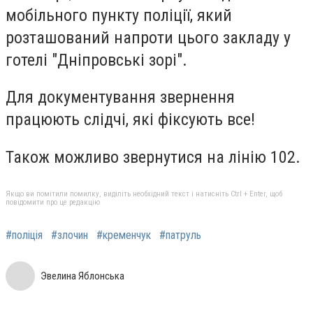
мобільного пункту поліції, який
розташований напроти цього закладу у
готелі "Дніпровські зорі".
Для документування звернення
працюють слідчі, які фіксують все!
Також можливо звернутися на лінію 102.
Якщо ви помітили помилку, виділіть необхідний текст і натисніть Ctrl + Enter, щоб
повідомити про це редакцію
#поліція
#злочин
#кременчук
#патруль
Эвелина Яблонська