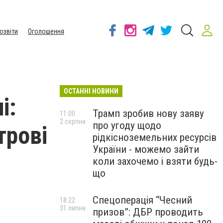
озвіти
Оголошення
ОСТАННІ НОВИНИ
і:
Трамп зробив нову заяву
11:00
2 серпня
про угоду щодо
трові
рідкісноземельних ресурсів
України - можемо зайти
коли захочемо і взяти будь-
що
Спецоперація “Чесний
18:22
31 липня
призов”: ДБР проводить