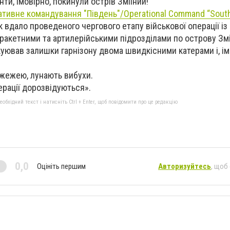
нти, імовірно, покинули острів Зміїний!
тивне командування "Південь"/Operational Command “Sout
к вдало проведеного чергового етапу військової операції і
ракетними та артилерійськими підрозділами по острову Зм
уював залишки гарнізону двома швидкісними катерами і, ім
ожежею, лунають вибухи.
ерації дорозвідуються».
бхідний текст і натисніть Ctrl + Enter, щоб повідомити про це редакцію
0,0
Оцініть першим
Авторизуйтесь
, щоб