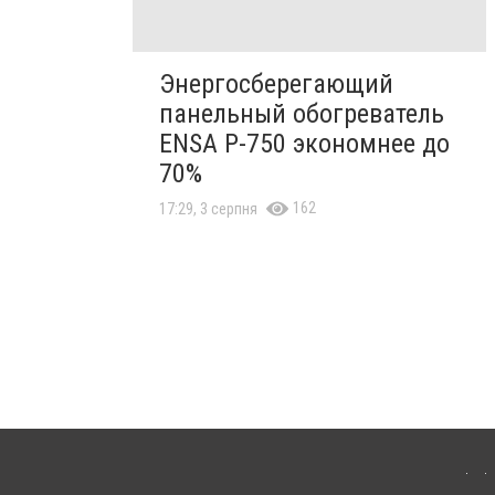
Энергосберегающий
панельный обогреватель
ENSA Р-750 экономнее до
70%
162
17:29, 3 серпня