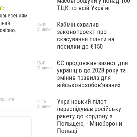
масові обшуки у понад 100
ТЦК по всій Україні
h”
:
з нанесенням
іїний
Кабмін схвалив
15:42
овірно,
31 липня
законопроєкт про
скасування пільги на
посилки до €150
ЄС продовжив захист для
15:41
31 липня
українців до 2028 року та
змінив правила для
військовозобов'язаних
 оцінити
Український пілот
11:15
31 липня
переслідував російську
ракету до кордону з
Польщею, - Міноборони
Польщі