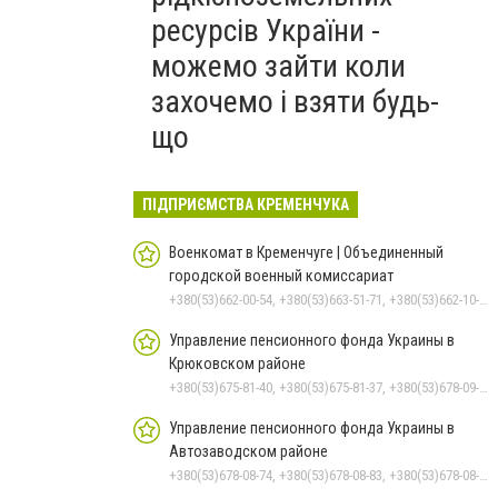
ресурсів України -
можемо зайти коли
захочемо і взяти будь-
що
ПІДПРИЄМСТВА КРЕМЕНЧУКА
Военкомат в Кременчуге | Объединенный
городской военный комиссариат
+380(53)662-00-54, +380(53)663-51-71, +380(53)662-10-35
Управление пенсионного фонда Украины в
Крюковском районе
+380(53)675-81-40, +380(53)675-81-37, +380(53)678-09-01, +380(53)675-81-32, +380(53)675-81-33, +380(53)675-81-38, +380(53)675-81-31, +380(53)678-08-87
Управление пенсионного фонда Украины в
Автозаводском районе
+380(53)678-08-74, +380(53)678-08-83, +380(53)678-08-41, +380(53)678-08-86, +380(53)678-09-05