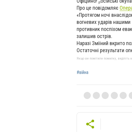
Офіційно! ₚосійські окупа
Про це повідомляє
Опера
«Протягом ночі внаслідо
вогневих ударів нашими 
противник поспіхом евак
залишив острів.
Наразі Зміїний вкрито п
Остаточні результати оп
Якщо ви помітили помилку, виділіть нео
#війна