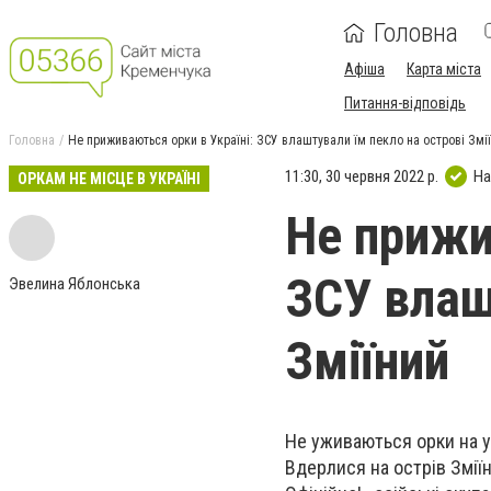
Головна
Афіша
Карта міста
Питання-відповідь
Головна
Не приживаються орки в Україні: ЗСУ влаштували їм пекло на острові Змі
11:30, 30 червня 2022 р.
На
ОРКАМ НЕ МІСЦЕ В УКРАЇНІ
Не прижи
ЗСУ влаш
Эвелина Яблонська
Зміїний
Не уживаються орки на у
Вдерлися на острів Зміїн