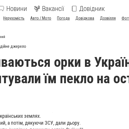
Новини
Вакансії
Довідник
Нерухомість
Авто / Мото
Погода
Довідкова
Дозвілля
Фот
їний
дійне джерело
ваються орки в Україн
тували їм пекло на ос
країнських землях.
ий, а потім, дякуючи ЗСУ, дали дьору.