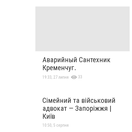
Аварийный Сантехник
Кременчуг.
33
19:33, 27 липня
Сімейний та військовий
адвокат — Запоріжжя |
Київ
10:50, 5 серпня