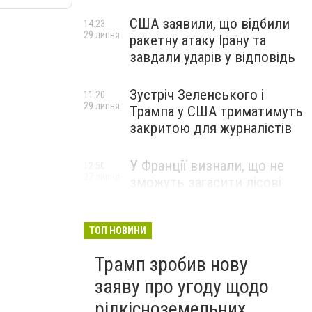
США заявили, що відбили
14:23
29 липня
ракетну атаку Ірану та
завдали ударів у відповідь
Зустріч Зеленського і
11:20
29 липня
Трампа у США триматимуть
закритою для журналістів
У Франції визнали, що не
12:50
27 липня
зможуть загасити лісові
пожежі біля Бордо до осені
ТОП НОВИНИ
Трамп зробив нову
заяву про угоду щодо
рідкісноземельних