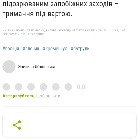
підозрюваним запобіжних заходів –
тримання під вартою.
Якщо ви помітили помилку, виділіть необхідний текст і натисніть Ctrl + Enter, щоб
повідомити про це редакцію
#поліція
#злочин
#кременчук
#патруль
Эвелина Яблонська
0,0
Авторизуйтесь
, щоб оцінити