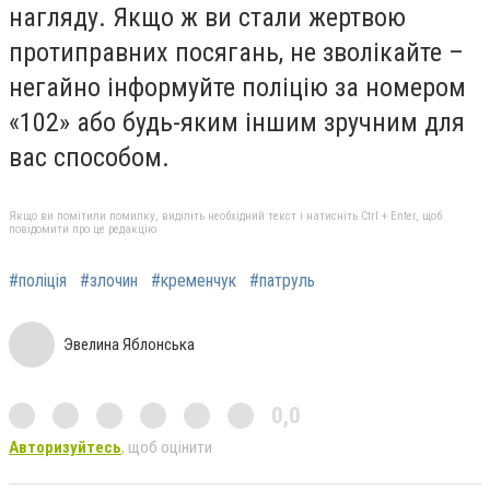
нагляду. Якщо ж ви стали жертвою
протиправних посягань, не зволікайте –
негайно інформуйте поліцію за номером
«102» або будь-яким іншим зручним для
вас способом.
Якщо ви помітили помилку, виділіть необхідний текст і натисніть Ctrl + Enter, щоб
повідомити про це редакцію
#поліція
#злочин
#кременчук
#патруль
Эвелина Яблонська
0,0
Авторизуйтесь
, щоб оцінити