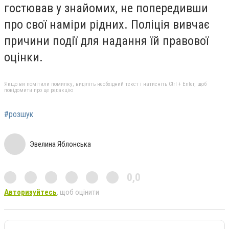
гостював у знайомих, не попередивши
про свої наміри рідних. Поліція вивчає
причини події для надання їй правової
оцінки.
Якщо ви помітили помилку, виділіть необхідний текст і натисніть Ctrl + Enter, щоб
повідомити про це редакцію
#розшук
Эвелина Яблонська
0,0
Авторизуйтесь
, щоб оцінити