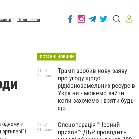
озвіти
Оголошення
ОСТАННІ НОВИНИ
Трамп зробив нову заяву
11:00
2 серпня
про угоду щодо
оди
рідкісноземельних ресурсів
України - можемо зайти
коли захочемо і взяти будь-
що
в одному з
Спецоперація “Чесний
18:22
31 липня
артилерії і
призов”: ДБР проводить
ред