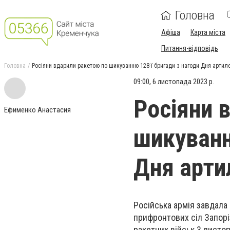
Головна
Афіша
Карта міста
Питання-відповідь
Головна
Росіяни вдарили ракетою по шикуванню 128-ї бригади з нагоди Дня артиле
09:00, 6 листопада 2023 р.
Росіяни 
Ефименко Анастасия
шикуванн
Дня арти
Російська армія завдала
прифронтових сіл Запоріз
ракетних військ 3 листо