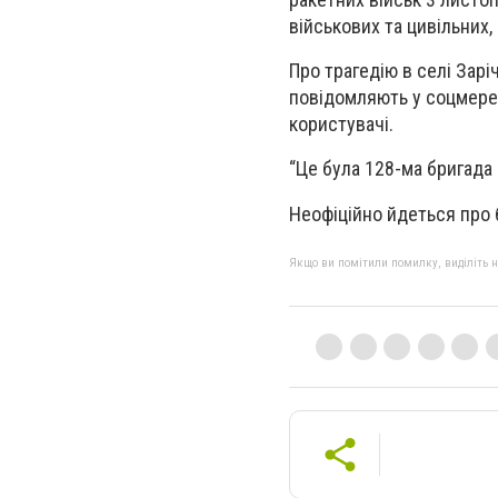
військових та цивільних
Про трагедію
в селі Зарі
повідомляють у соцмереж
користувачі.
“Це була 128-ма бригада 
Неофіційно йдеться про 
Якщо ви помітили помилку, виділіть нео