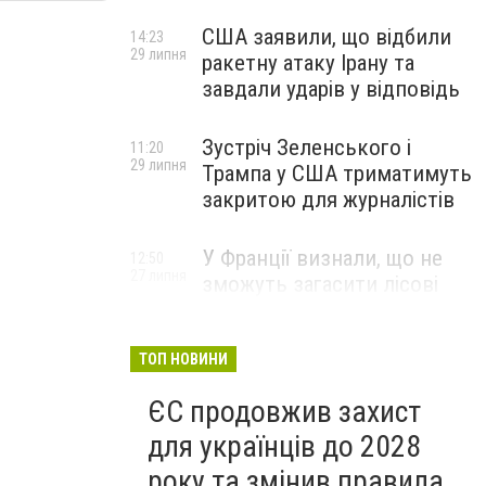
США заявили, що відбили
14:23
29 липня
ракетну атаку Ірану та
завдали ударів у відповідь
Зустріч Зеленського і
11:20
29 липня
Трампа у США триматимуть
закритою для журналістів
У Франції визнали, що не
12:50
27 липня
зможуть загасити лісові
пожежі біля Бордо до осені
ТОП НОВИНИ
ЄС продовжив захист
для українців до 2028
року та змінив правила