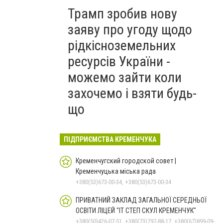
Трамп зробив нову
заяву про угоду щодо
рідкісноземельних
ресурсів України -
можемо зайти коли
захочемо і взяти будь-
що
ПІДПРИЄМСТВА КРЕМЕНЧУКА
Кременчугский городской совет |
Кременчуцька міська рада
+380(53)673-00-34, +380(53)673-00-34
ПРИВАТНИЙ ЗАКЛАД ЗАГАЛЬНОЇ СЕРЕДНЬОЇ
ОСВІТИ ЛІЦЕЙ "ІТ СТЕП СКУЛ КРЕМЕНЧУК"
+380(50)426-07-51, +380(73)797-88-17, +380(67)899-09-16