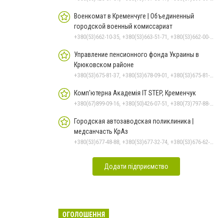
Военкомат в Кременчуге | Объединенный
городской военный комиссариат
+380(53)662-10-35, +380(53)663-51-71, +380(53)662-00-54
Управление пенсионного фонда Украины в
Крюковском районе
+380(53)675-81-37, +380(53)678-09-01, +380(53)675-81-32, +380(53)675-81-40, +380(53)675-81-33, +380(53)675-81-38, +380(53)675-81-31, +380(53)678-08-87
Комп'ютерна Академія IT STEP, Кременчук
+380(67)899-09-16, +380(50)426-07-51, +380(73)797-88-17
Городская автозаводская поликлиника |
медсанчасть КрАз
+380(53)677-48-88, +380(53)677-32-74, +380(53)676-62-99, +380536766187
Додати підприємство
ОГОЛОШЕННЯ