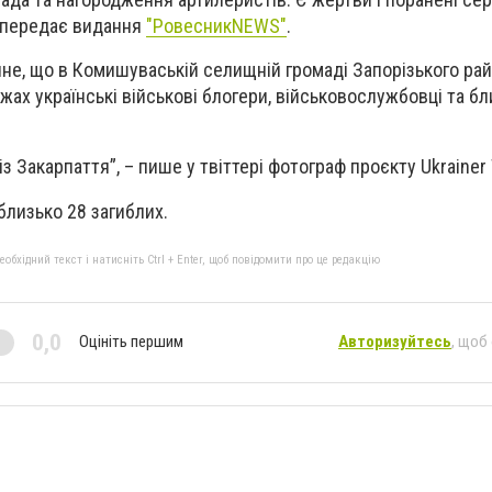
, передає видання
"РовесникNEWS"
.
чне,
що в Комишуваській селищній громаді Запорізького рай
ах українські військові блогери, військовослужбовці та бл
із Закарпаття”, – пише у твіттері фотограф проєкту Ukrainer
близько 28 загиблих.
бхідний текст і натисніть Ctrl + Enter, щоб повідомити про це редакцію
0,0
Оцініть першим
Авторизуйтесь
, щоб