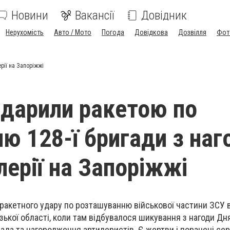
Новини
Вакансії
Довідник
Нерухомість
Авто / Мото
Погода
Довідкова
Дозвілля
Фот
рії на Запоріжжі
вдарили ракетою по
ю 128-ї бригади з наг
лерії на Запоріжжі
 ракетного удару по розташуванню військової частини ЗСУ 
ької області, коли там відбувалося шикування з нагоди Дня 
пада та нагородження артилеристів. Є жертви і поранені се