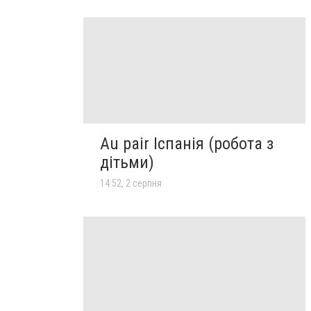
Au pair Іспанія (робота з
дітьми)
14:52, 2 серпня