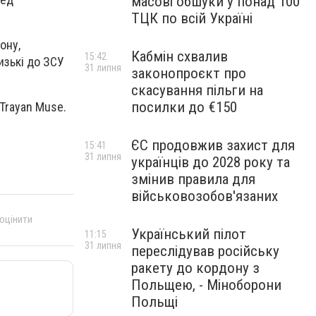
масові обшуки у понад 100
ТЦК по всій Україні
ону,
Кабмін схвалив
15:42
изькі до ЗСУ
31 липня
законопроєкт про
скасування пільги на
посилки до €150
 Trayan Muse.
ЄС продовжив захист для
15:41
31 липня
українців до 2028 року та
змінив правила для
військовозобов'язаних
 оцінити
Український пілот
11:15
31 липня
переслідував російську
ракету до кордону з
Польщею, - Міноборони
Польщі