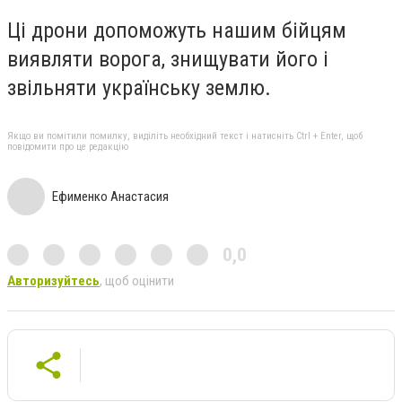
Ці дрони допоможуть нашим бійцям
виявляти ворога, знищувати його і
звільняти українську землю.
Якщо ви помітили помилку, виділіть необхідний текст і натисніть Ctrl + Enter, щоб
повідомити про це редакцію
Ефименко Анастасия
0,0
Авторизуйтесь
, щоб оцінити