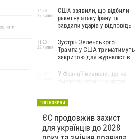
США заявили, що відбили
14:23
29 липня
ракетну атаку Ірану та
завдали ударів у відповідь
 оцінити
Зустріч Зеленського і
11:20
29 липня
Трампа у США триматимуть
закритою для журналістів
У Франції визнали, що не
12:50
27 липня
зможуть загасити лісові
пожежі біля Бордо до осені
ТОП НОВИНИ
ЄС продовжив захист
для українців до 2028
року та змінив правила