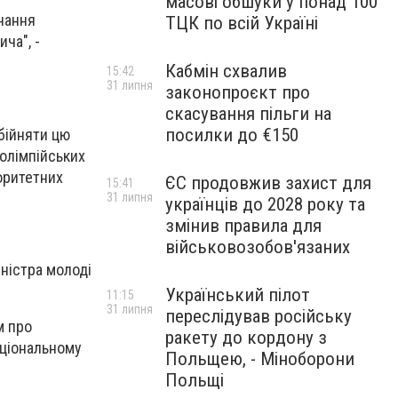
масові обшуки у понад 100
нання
ТЦК по всій Україні
ча", -
Кабмін схвалив
15:42
31 липня
законопроєкт про
скасування пільги на
посилки до €150
обійняти цю
еолімпійських
іоритетних
ЄС продовжив захист для
15:41
31 липня
українців до 2028 року та
змінив правила для
військовозобов'язаних
іністра молоді
Український пілот
11:15
31 липня
переслідував російську
м про
ракету до кордону з
аціональному
Польщею, - Міноборони
Польщі