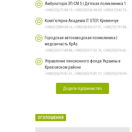
Амбулаторія ЗП-СМ 5 | Детская поликлиника 1
+380(53)675-84-19, +380(50)356-94-69, +380(67)540-73-87
Комп'ютерна Академія IT STEP, Кременчук
+380(67)899-09-16, +380(50)426-07-51, +380(73)797-88-17
Городская автозаводская поликлиника |
медсанчасть КрАз
+380(53)677-48-88, +380(53)677-32-74, +380(53)676-62-99, +380536766187
Управление пенсионного фонда Украины в
Крюковском районе
+380(53)675-81-31, +380(53)675-81-37, +380(53)678-09-01, +380(53)675-81-32, +380(53)675-81-40, +380(53)675-81-33, +380(53)675-81-38, +380(53)678-08-87
Додати підприємство
ОГОЛОШЕННЯ