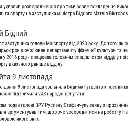
їни ухвалив розпорядження про тимчасове покладення вико
ді та спорту на заступника міністра Бідного Матвія Вікторови
й Бідний
т заступника голови Мінспорту від 2020 року. До того, як 
ирьох років очолював департаменту фізичної культури та н
 а у 2016 році - працював головним спеціалістом відділу пр
рту вказаного раніше відділу.
йта 9 листопада
асідання 9 листопада звільнила Вадима Гутцайта з посади м
ішення підтримали 243 народні депутати.
 сам подав голові ВРУ Руслану Стефанчуку заяву з прохання
 він аргументував тим, що хоче зосередитися на роботі у Н
оловою якого він є.