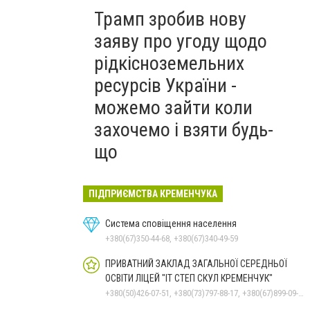
Трамп зробив нову
заяву про угоду щодо
рідкісноземельних
ресурсів України -
можемо зайти коли
захочемо і взяти будь-
що
ПІДПРИЄМСТВА КРЕМЕНЧУКА
Система сповіщення населення
+380(67)350-44-68, +380(67)340-49-59
ПРИВАТНИЙ ЗАКЛАД ЗАГАЛЬНОЇ СЕРЕДНЬОЇ
ОСВІТИ ЛІЦЕЙ "ІТ СТЕП СКУЛ КРЕМЕНЧУК"
+380(50)426-07-51, +380(73)797-88-17, +380(67)899-09-16