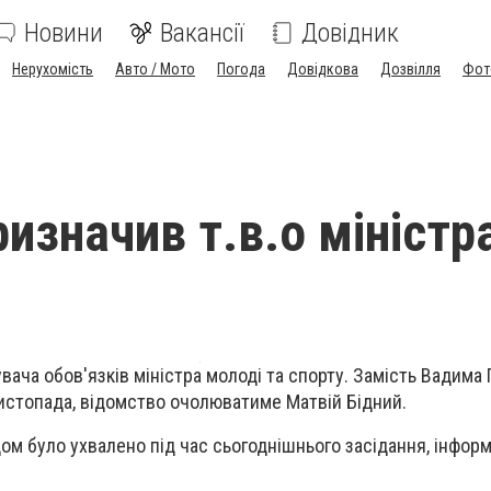
Новини
Вакансії
Довідник
Нерухомість
Авто / Мото
Погода
Довідкова
Дозвілля
Фот
изначив т.в.о міністр
ача обов'язків міністра молоді та спорту. Замість Вадима 
листопада, відомство очолюватиме Матвій Бідний.
ом було ухвалено під час сьогоднішнього засідання, інформ