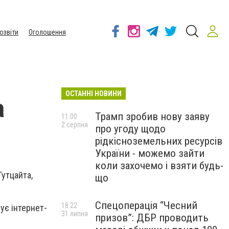
озвіти
Оголошення
ОСТАННІ НОВИНИ
а
Трамп зробив нову заяву
11:00
2 серпня
про угоду щодо
рідкісноземельних ресурсів
України - можемо зайти
коли захочемо і взяти будь-
Гутцайта,
що
Спецоперація “Чесний
18:22
ує інтернет-
31 липня
призов”: ДБР проводить