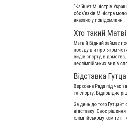
"Кабінет Міністрів Укра
обов’язків Міністра моло
вказано у повідомленні.
Хто такий Матві
Матвій Бідний займає пос
посаду він протягом чот
видів спорту, відомства,
неолімпійських видів спо
Відставка Гутца
Верховна Рада під час з
та спорту. Відповідне р
За день до того Гутцайт
відставку. Своє рішення
олімпійському комітеті, г