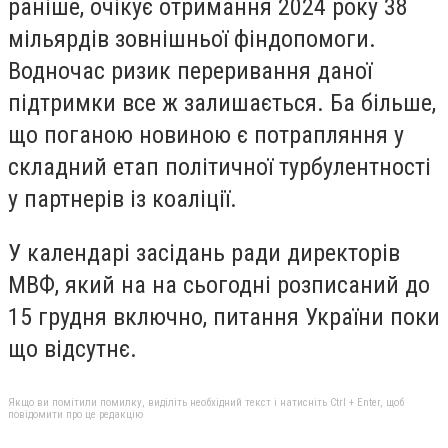
раніше, очікує отримання 2024 року 38
мільярдів зовнішньої фіндопомоги.
Водночас ризик переривання даної
підтримки все ж залишається. Ба більше,
що поганою новиною є потрапляння у
складний етап політичної турбулентності
у партнерів із коаліції.
У календарі засідань ради директорів
МВФ, який на на сьогодні розписаний до
15 грудня включно, питання України поки
що відсутнє.
Якщо ви помітили помилку, виділіть необхідний текст і натисніть Ctrl + Enter, щоб
повідомити про це редакцію