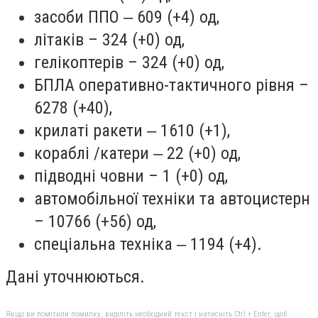
засоби ППО ‒ 609 (+4) од,
літаків – 324 (+0) од,
гелікоптерів – 324 (+0) од,
БПЛА оперативно-тактичного рівня –
6278 (+40),
крилаті ракети ‒ 1610 (+1),
кораблі /катери ‒ 22 (+0) од,
підводні човни – 1 (+0) од,
автомобільної техніки та автоцистерн
– 10766 (+56) од,
спеціальна техніка ‒ 1194 (+4).
Дані уточнюються.
Якщо ви помітили помилку, виділіть необхідний текст і натисніть Ctrl + Enter, щоб