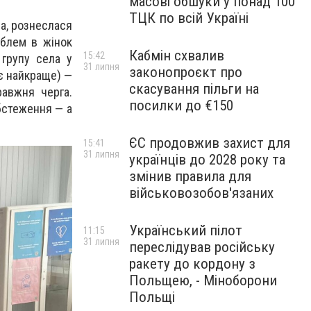
масові обшуки у понад 100
ТЦК по всій Україні
ла, рознеслася
блем в жінок
Кабмін схвалив
15:42
 групу села у
31 липня
законопроєкт про
ює найкраще) —
скасування пільги на
равжня черга.
посилки до €150
обстеження — а
ЄС продовжив захист для
15:41
31 липня
українців до 2028 року та
змінив правила для
військовозобов'язаних
Український пілот
11:15
31 липня
переслідував російську
ракету до кордону з
Польщею, - Міноборони
Польщі