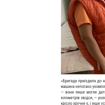
«Бригада приїздила до н
машина непогано укомпле
— вони лише могли дати
кілометрів звідси, — ро
крісло зручне є, і інше у