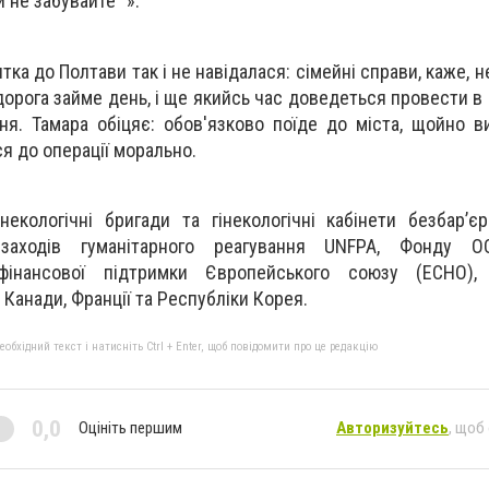
и не забувайте” ».
ка до Полтави так і не навідалася: сімейні справи, каже, 
дорога займе день, і ще якийсь час доведеться провести в 
ня. Тамара обіцяє: обов'язково поїде до міста, щойно 
ся до операції морально.
некологічні бригади та гінекологічні кабінети безбарʼє
аходів гуманітарного реагування UNFPA, Фонду О
фінансової підтримки Європейського союзу (ЕСНО), 
 Канади, Франції та Республіки Корея.
бхідний текст і натисніть Ctrl + Enter, щоб повідомити про це редакцію
0,0
Оцініть першим
Авторизуйтесь
, щоб