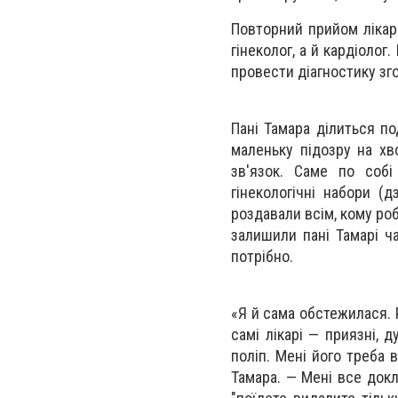
Повторний прийом лікарі
гінеколог, а й кардіоло
провести діагностику зг
Пані Тамара ділиться по
маленьку підозру на хв
зв'язок. Саме по соб
гінекологічні набори (
роздавали всім, кому ро
залишили пані Тамарі ча
потрібно.
«Я й сама обстежилася. 
самі лікарі — приязні, 
поліп. Мені його треба 
Тамара. — Мені все докл