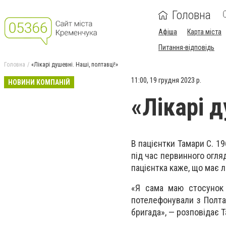
Головна
Афіша
Карта міста
Питання-відповідь
Головна
«Лікарі душевні. Наші, полтавці!»
11:00, 19 грудня 2023 р.
НОВИНИ КОМПАНІЙ
«Лікарі д
В пацієнтки Тамари С. 1
під час первинного огля
пацієнтка каже, що має л
«Я сама маю стосунок 
потелефонували з Полтави
бригада», — розповідає Т