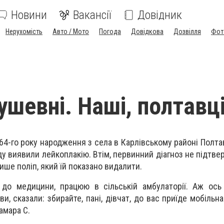
Новини
Вакансії
Довідник
Нерухомість
Авто / Мото
Погода
Довідкова
Дозвілля
Фот
ушевні. Наші, полтавці
964-го року народження з села в Карлівському районі Полта
ду виявили лейкоплакію. Втім, первинний діагноз не підтве
ише поліп, який їй показано видалити.
до медицини, працюю в сільській амбулаторії. Аж ось 
, сказали: збирайте, пані, дівчат, до вас приїде мобільна
амара С.