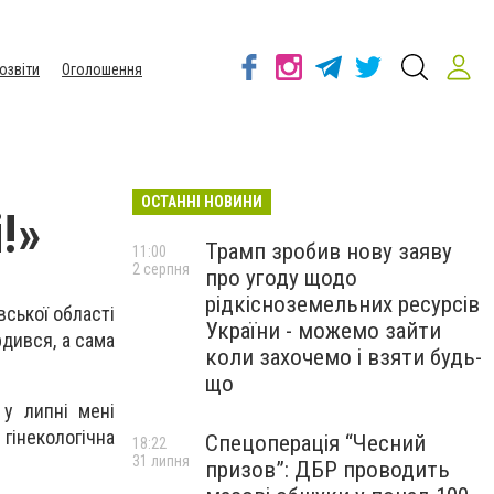
озвіти
Оголошення
ОСТАННІ НОВИНИ
!»
Трамп зробив нову заяву
11:00
2 серпня
про угоду щодо
рідкісноземельних ресурсів
вської області
України - можемо зайти
рдився, а сама
коли захочемо і взяти будь-
що
у липні мені
 гінекологічна
Спецоперація “Чесний
18:22
31 липня
призов”: ДБР проводить