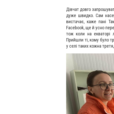
Дівчат довго запрошуват
дуже швидко. Сам насе
вистачає, каже пані Т
Facebook, ще й усно пер
тож коли на екваторі л
Прийшли ті, кому було т
у селі таких кожна третя