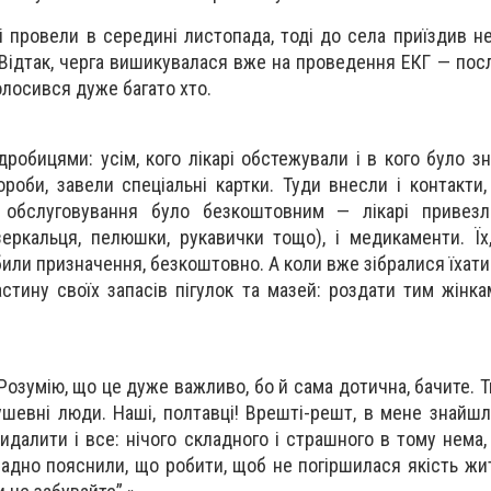
 провели в середині листопада, тоді до села приїздив не 
г. Відтак, черга вишикувалася вже на проведення ЕКГ — пос
олосився дуже багато хто.
дробицями: усім, кого лікарі обстежували і в кого було з
ороби, завели спеціальні картки. Туди внесли і контакти
і обслуговування було безкоштовним — лікарі привез
дзеркальця, пелюшки, рукавички тощо), і медикаменти. Їх
били призначення, безкоштовно. А коли вже зібралися їхат
стину своїх запасів пігулок та мазей: роздати тим жінка
Розумію, що це дуже важливо, бо й сама дотична, бачите. 
душевні люди. Наші, полтавці! Врешті-решт, в мене знайшл
видалити і все: нічого складного і страшного в тому нема
адно пояснили, що робити, щоб не погіршилася якість житт