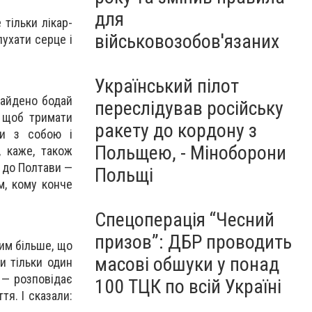
для
тільки лікар-
військовозобов'язаних
лухати серце і
Український пілот
найдено бодай
переслідував російську
, щоб тримати
ракету до кордону з
ли з собою і
Польщею, - Міноборони
, каже, також
и до Полтави —
Польщі
м, кому конче
Спецоперація “Чесний
призов”: ДБР проводить
Тим більше, що
масові обшуки у понад
и тільки один
, — розповідає
100 ТЦК по всій Україні
я. І сказали: