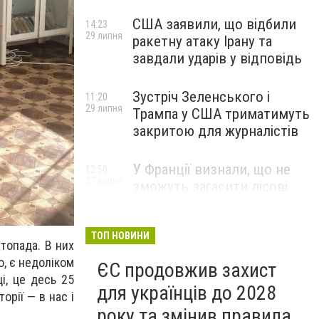
США заявили, що відбили
14:23
29 липня
ракетну атаку Ірану та
завдали ударів у відповідь
Зустріч Зеленського і
11:20
29 липня
Трампа у США триматимуть
закритою для журналістів
У Франції визнали, що не
12:50
27 липня
зможуть загасити лісові
пожежі біля Бордо до осені
ТОП НОВИНИ
стопада. В них
о, є недоліком
ЄС продовжив захист
і, це десь 25
для українців до 2028
орії — в нас і
року та змінив правила