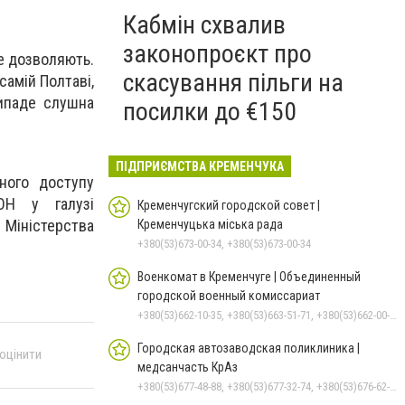
Кабмін схвалив
законопроєкт про
не дозволяють.
скасування пільги на
самій Полтаві,
випаде слушна
посилки до €150
ПІДПРИЄМСТВА КРЕМЕНЧУКА
рного доступу
ОН у галузі
Кременчугский городской совет |
Міністерства
Кременчуцька міська рада
+380(53)673-00-34, +380(53)673-00-34
Военкомат в Кременчуге | Объединенный
городской военный комиссариат
+380(53)662-10-35, +380(53)663-51-71, +380(53)662-00-54
Городская автозаводская поликлиника |
 оцінити
медсанчасть КрАз
+380(53)677-48-88, +380(53)677-32-74, +380(53)676-62-99, +380536766187