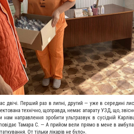
ас двічі. Перший раз в липні, другий — уже в середині ли
ктована технічно, щоправда, немає апарату УЗД, що, звісн
 нам направлення зробити ультразвук в сусідній Карлівц
зповідає Тамара С. — А прийом вели прямо в мене в амбулат
статкування. От тільки лікарів не було».