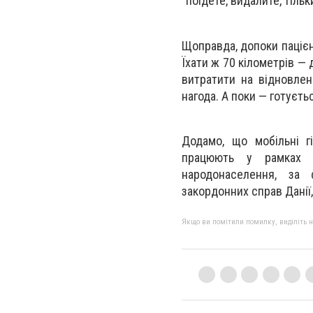
"поїдете, видалите, тільк
Щоправда, допоки пацієнт
Їхати ж 70 кілометрів — 
витратити на відновлен
нагода. А поки — готуєть
Додамо, що мобільні гі
працюють у рамках з
народонаселення, за 
закордонних справ Данії,
Якщо ви помітили помилку, виділіть нео