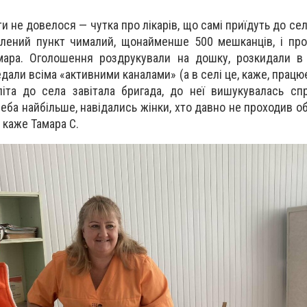
и не довелося — чутка про лікарів, що самі приїдуть до се
лений пункт чималий, щонайменше 500 мешканців, і про
амара. Оголошення роздрукували на дошку, розкидали в
едали всіма «активними каналами» (а в селі це, каже, прац
іта до села завітала бригада, до неї вишукувалась сп
реба найбільше, навідались жінки, хто давно не проходив 
, каже Тамара С.