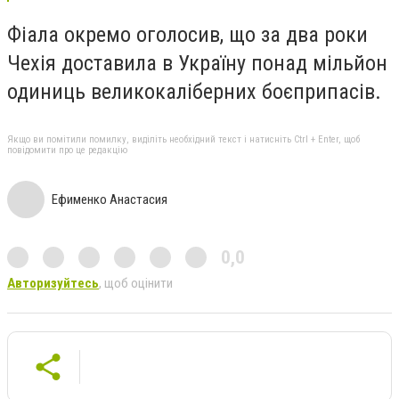
Фіала окремо оголосив, що за два роки
Чехія доставила в Україну понад мільйон
одиниць великокаліберних боєприпасів.
Якщо ви помітили помилку, виділіть необхідний текст і натисніть Ctrl + Enter, щоб
повідомити про це редакцію
Ефименко Анастасия
0,0
Авторизуйтесь
, щоб оцінити