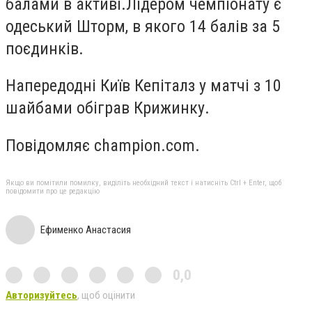
балами в активі.
Лідером чемпіонату є
одеський Шторм, в якого 14 балів за 5
поєдинків.
Напередодні Київ Кепіталз у матчі з 10
шайбами обіграв Крижинку.
Повідомляє
champion.com.
Якщо ви помітили помилку, виділіть необхідний текст і натисніть Ctrl + Enter, щоб
повідомити про це редакцію
Ефименко Анастасия
0,0
Авторизуйтесь
, щоб оцінити