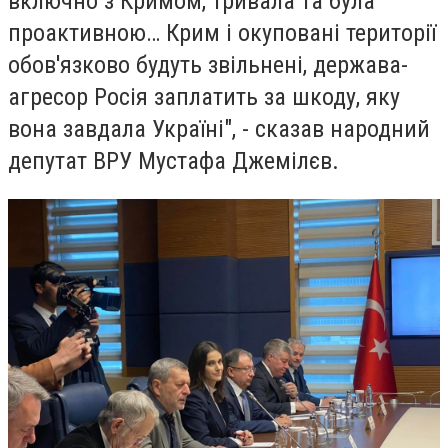
включно з Кримом, тривала та була
проактивною… Крим і окуповані території
обов'язково будуть звільнені, держава-
агресор Росія заплатить за шкоду, яку
вона завдала Україні", - сказав народний
депутат ВРУ Мустафа Джемілєв.