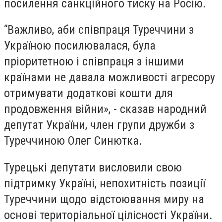
посилення санкційного тиску на Росію.
“Важливо, аби співпраця Туреччини з
Україною посилювалася, була
пріоритетною і співпраця з іншими
країнами не давала можливості агресору
отримувати додаткові кошти для
продовження війни», - сказав народний
депутат України, член групи дружби з
Туреччиною Олег Синютка.
Турецькі депутати висловили свою
підтримку Україні, непохитність позиції
Туреччини щодо відстоювання миру на
основі територіальної цілісності України.