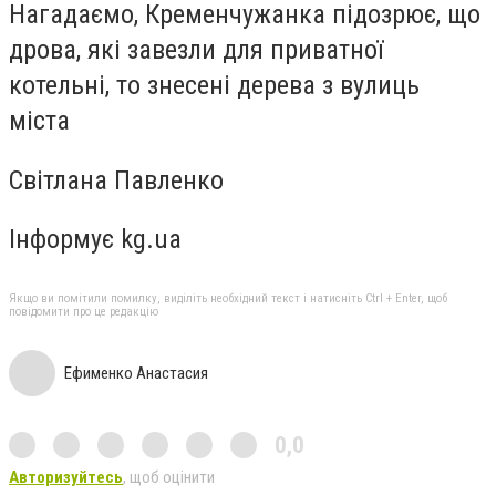
Нагадаємо,
Кременчужанка підозрює, що
дрова, які завезли для приватної
котельні, то знесені дерева з вулиць
міста
Світлана Павленко
Інформує kg.ua
Якщо ви помітили помилку, виділіть необхідний текст і натисніть Ctrl + Enter, щоб
повідомити про це редакцію
Ефименко Анастасия
0,0
Авторизуйтесь
, щоб оцінити