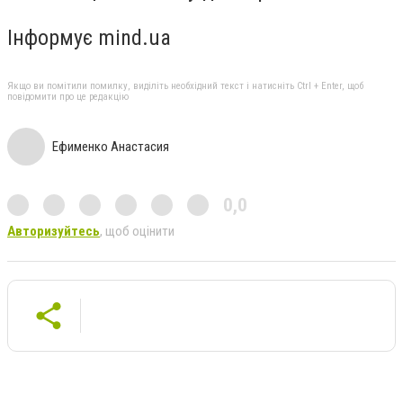
Інформує mind.ua
Якщо ви помітили помилку, виділіть необхідний текст і натисніть Ctrl + Enter, щоб
повідомити про це редакцію
Ефименко Анастасия
0,0
Авторизуйтесь
, щоб оцінити