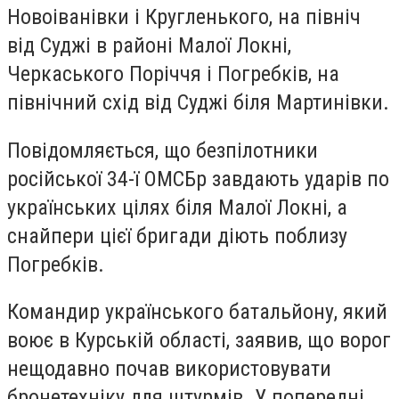
Новоіванівки і Кругленького, на північ
від Суджі в районі Малої Локні,
Черкаського Поріччя і Погребків, на
північний схід від Суджі біля Мартинівки.
Повідомляється, що безпілотники
російської 34-ї ОМСБр завдають ударів по
українських цілях біля Малої Локні, а
снайпери цієї бригади діють поблизу
Погребків.
Командир українського батальйону, який
воює в Курській області, заявив, що ворог
нещодавно почав використовувати
бронетехніку для штурмів. У попередні