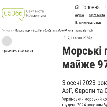
Головна
Афіша
Карта міста
Питання-відповідь
Головна
Морські порти України обробили майже 97 млн т вантажів торік
19:12, 14 січня 2025 р.
Морські 
Ефименко Анастасия
майже 97
З осені 2023 ро
Азії, Європи та
Український морський ко
грудень 2024 року ним б