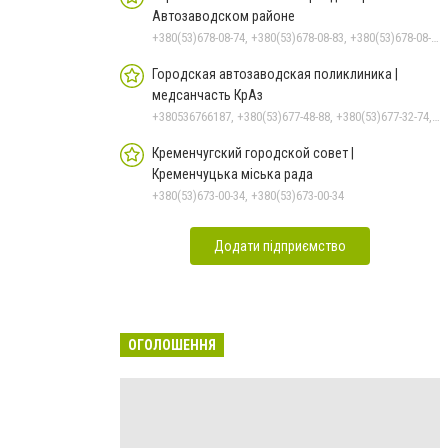
Автозаводском районе
+380(53)678-08-74, +380(53)678-08-83, +380(53)678-08-41, +380(53)678-08-86, +380(53)678-09-05
Городская автозаводская поликлиника |
медсанчасть КрАз
+380536766187, +380(53)677-48-88, +380(53)677-32-74, +380(53)676-62-99
Кременчугский городской совет |
Кременчуцька міська рада
+380(53)673-00-34, +380(53)673-00-34
Додати підприємство
ОГОЛОШЕННЯ