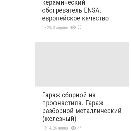
керамический
обогреватель ENSA.
европейское качество
30
17:29, 3 серпня
Гараж сборной из
профнастила. Гараж
разборной металлический
(железный)
56
13:14, 26 липня