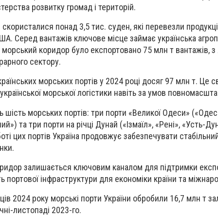
терства розвитку громад і територій.
 скористалися понад 3,5 тис. суден, які перевезли продукці
США. Серед вантажів ключове місце займає українська агроп
 морський коридор було експортовано 75 млн т вантажів, з 
рарного сектору.
раїнських морських портів у 2024 році досяг 97 млн т. Це с
української морської логістики навіть за умов повномасштаб
ь шість морських портів: три порти «Великої Одеси» («Одес
й») та три порти на річці Дунай («Ізмаїл», «Рені», «Усть-Ду
оті цих портів Україна продовжує забезпечувати стабільни
нки.
оридор залишається ключовим каналом для підтримки експо
 портової інфраструктури для економіки країни та міжнарод
ців 2024 року морські порти України обробили 16,7 млн т за
ічні-листопаді 2023-го.