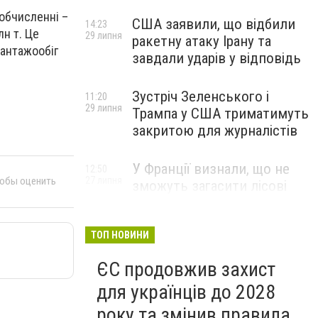
 обчисленні –
США заявили, що відбили
14:23
лн т. Це
29 липня
ракетну атаку Ірану та
вантажообіг
завдали ударів у відповідь
Зустріч Зеленського і
11:20
29 липня
Трампа у США триматимуть
закритою для журналістів
У Франції визнали, що не
12:50
тобы оценить
27 липня
зможуть загасити лісові
пожежі біля Бордо до осені
ТОП НОВИНИ
ЄС продовжив захист
для українців до 2028
року та змінив правила