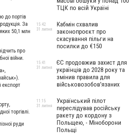
масові обшуки у понад 100
ТЦК по всій Україні
ю до портів
Кабмін схвалив
родукція. За
15:42
31 липня
законопроєкт про
яких 50,1 млн
скасування пільги на
посилки до €150
відчить про
ної війни.
ЄС продовжив захист для
15:41
31 липня
українців до 2028 року та
а»,
змінив правила для
найськ»).
військовозобов'язаних
й експорт
Український пілот
11:15
рту,
31 липня
переслідував російську
ної торгівлі.
ракету до кордону з
Польщею, - Міноборони
лізної руди
Польщі