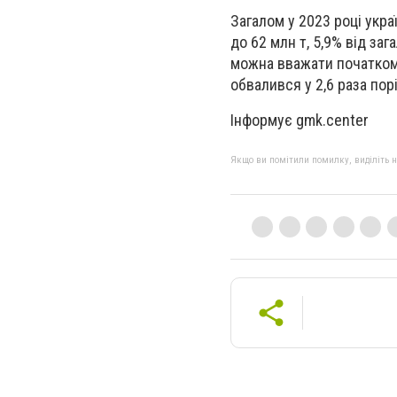
Загалом у 2023 році укра
до 62 млн т, 5,9% від заг
можна вважати початком 
обвалився у 2,6 раза по
Інформує gmk.center
Якщо ви помітили помилку, виділіть нео