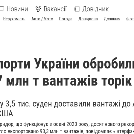
Новини
Вакансії
Довідник
Нерухомість
Авто / Мото
Погода
Довідкова
Дозвілля
Фот
порти України обробил
 млн т вантажів торік
ку 3,5 тис. суден доставили вантажі до
 США
ридор, що функціонує з осені 2023 року, досяг нового реко
уло експортовано 93,3 млн т вантажів, повідомляє «Інтерфак