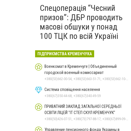
Спецоперація “Чесний
призов”: ДБР проводить
масові обшуки у понад
100 ТЦК по всій Україні
ПІДПРИЄМСТВА КРЕМЕНЧУКА
Военкомат в Кременчуге | Объединенный
городской военный комиссариат
+380(53)662-00-54, +380(53)663-51-71, +380(53)662-10-35
Система сповіщення населення
+380(67)350-44-68, +380(67)340-49-59
ПРИВАТНИЙ ЗАКЛАД ЗАГАЛЬНОЇ СЕРЕДНЬОЇ
ОСВІТИ ЛІЦЕЙ "ІТ СТЕП СКУЛ КРЕМЕНЧУК"
+380(50)426-07-51, +380(73)797-88-17, +380(67)899-09-16
Управление пенсионного фонда Украины в