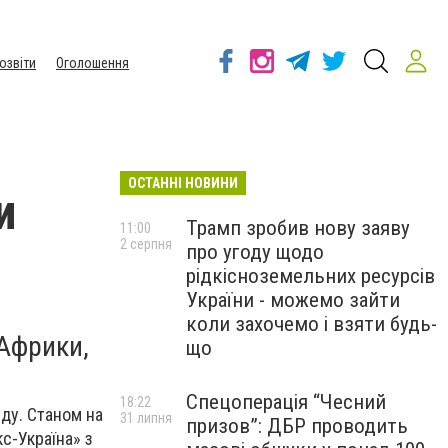
озвіти
Оголошення
ОСТАННІ НОВИНИ
и
Трамп зробив нову заяву
11:00
2 серпня
про угоду щодо
рідкісноземельних ресурсів
України - можемо зайти
коли захочемо і взяти будь-
 Африки,
що
Спецоперація “Чесний
18:22
рду. Станом на
31 липня
призов”: ДБР проводить
с-Україна» з