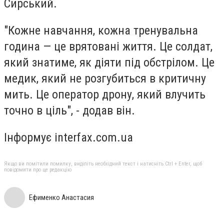
Сирський.
"Кожне навчання, кожна тренувальна
година — це врятовані життя. Це солдат,
який знатиме, як діяти під обстрілом. Це
медик, який не розгубиться в критичну
мить. Це оператор дрону, який влучить
точно в ціль", - додав він.
Інформує interfax.com.ua
Якщо ви помітили помилку, виділіть необхідний текст і натисніть Ctrl + Enter, щоб
повідомити про це редакцію
Ефименко Анастасия