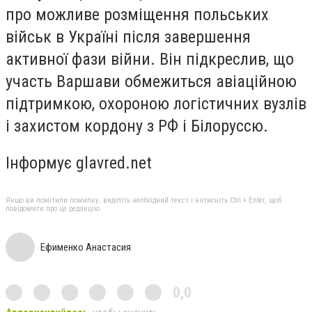
про можливе розміщення польських
військ в Україні після завершення
активної фази війни. Він підкреслив, що
участь Варшави обмежиться авіаційною
підтримкою, охороною логістичних вузлів
і захистом кордону з РФ і Білоруссю.
Інформує glavred.net
Якщо ви помітили помилку, виділіть необхідний текст і натисніть Ctrl + Enter, щоб
повідомити про це редакцію
Ефименко Анастасия
0,0