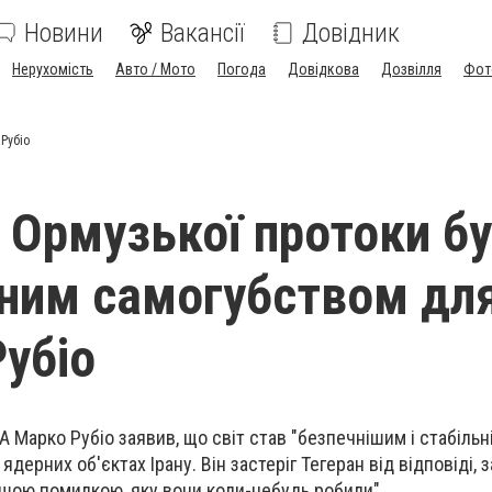
Новини
Вакансії
Довідник
Нерухомість
Авто / Мото
Погода
Довідкова
Дозвілля
Фот
Рубіо
 Ормузької протоки б
ним самогубством дл
Рубіо
Марко Рубіо заявив, що світ став "безпечнішим і стабільн
ядерних об'єктах Ірану. Він застеріг Тегеран від відповіді,
іршою помилкою, яку вони коли-небудь робили".