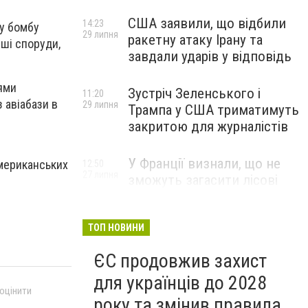
США заявили, що відбили
14:23
ну бомбу
29 липня
ракетну атаку Ірану та
іші споруди,
завдали ударів у відповідь
іями
Зустріч Зеленського і
11:20
 авіабази в
29 липня
Трампа у США триматимуть
закритою для журналістів
У Франції визнали, що не
американських
12:50
27 липня
зможуть загасити лісові
пожежі біля Бордо до осені
ТОП НОВИНИ
ЄС продовжив захист
для українців до 2028
 оцінити
року та змінив правила