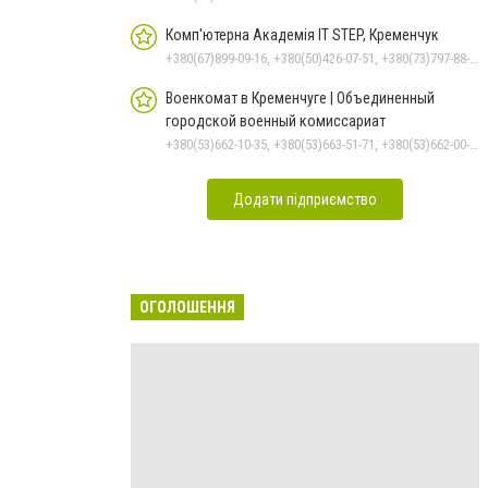
Комп'ютерна Академія IT STEP, Кременчук
+380(67)899-09-16, +380(50)426-07-51, +380(73)797-88-17
Военкомат в Кременчуге | Объединенный
городской военный комиссариат
+380(53)662-10-35, +380(53)663-51-71, +380(53)662-00-54
Додати підприємство
ОГОЛОШЕННЯ