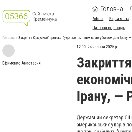
Головна
Афіша
Карта міста
Питання-відповідь
Головна
Закриття Ормузької протоки буде економічним самогубством для Ірану, — 
12:00, 24 червня 2025 р.
Закриття
Ефименко Анастасия
економіч
Ірану, — 
Державний секретар США 
американських ударів по 
що такі дії будуть "найг