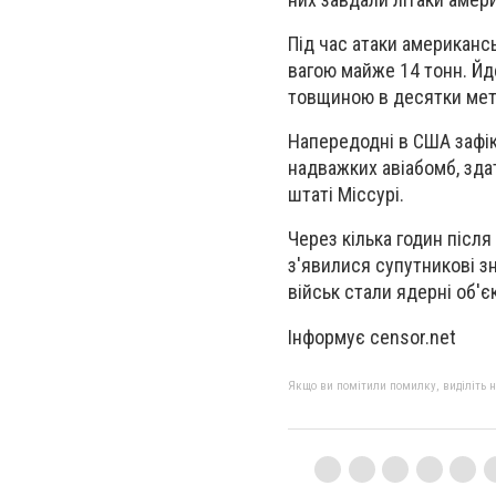
Під час атаки американс
вагою майже 14 тонн. Йд
товщиною в десятки мет
Напередодні в США зафікс
надважких авіабомб, здат
штаті Міссурі.
Через кілька годин після
з'явилися супутникові з
військ стали ядерні об'є
Інформує censor.net
Якщо ви помітили помилку, виділіть нео