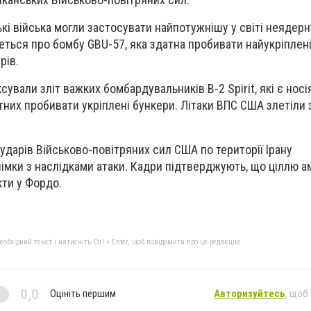
ькі війська могли застосувати найпотужнішу у світі неядер
еться про бомбу GBU-57, яка здатна пробивати найукріплен
рів.
ували зліт важких бомбардувальників B-2 Spirit, які є нос
них пробивати укріплені бункери. Літаки ВПС США злетіли з
 ударів Військово-повітряних сил США по території Ірану
німки з наслідками атаки. Кадри підтверджують, що ціллю 
кти у Фордо.
бхідний текст і натисніть Ctrl + Enter, щоб повідомити про це редакцію
0,0
Оцініть першим
Авторизуйтесь
, щоб