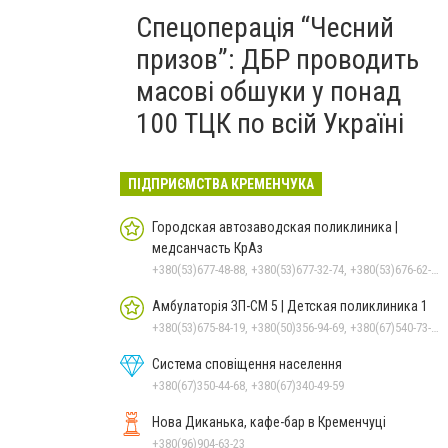
Спецоперація “Чесний
призов”: ДБР проводить
масові обшуки у понад
100 ТЦК по всій Україні
ПІДПРИЄМСТВА КРЕМЕНЧУКА
Городская автозаводская поликлиника |
медсанчасть КрАз
+380(53)677-48-88, +380(53)677-32-74, +380(53)676-62-99, +380536766187
Амбулаторія ЗП-СМ 5 | Детская поликлиника 1
+380(53)675-84-19, +380(50)356-94-69, +380(67)540-73-87
Система сповіщення населення
+380(67)350-44-68, +380(67)340-49-59
Нова Диканька, кафе-бар в Кременчуці
+380(96)904-63-23