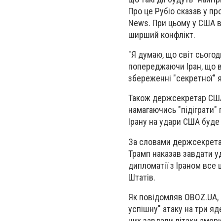
Про це Рубіо сказав у пр
News. При цьому у США в
ширший конфлікт.
"Я думаю, що світ сьогодн
попереджаючи Іран, що в
збереженні "секретної" 
Також держсекретар США 
намагаючись "підіграти"
Ірану на удари США буде
За словами держсекретар
Трамп наказав завдати у
дипломатії з Іраном все 
Штатів.
Як повідомляв OBOZ.UA, 
успішну" атаку на три яд
них завдали літаки амер