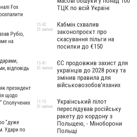
масові обшуки у понад 100
налі Fox
ТЦК по всій Україні
 розпалити
Кабмін схвалив
15:42
31 липня
законопроєкт про
азав Рубіо,
скасування пільги на
име на
посилки до €150
ударами,
ЄС продовжив захист для
15:41
и, відповідь
31 липня
українців до 2028 року та
змінив правила для
військовозобов'язаних
 як президент
ція щодо
Український пілот
11:15
ю" Сполучених
31 липня
переслідував російську
ракету до кордону з
ро "дуже
Польщею, - Міноборони
м. Удари по
Польщі