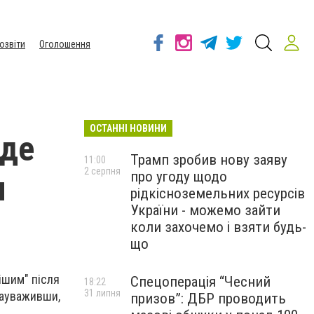
озвіти
Оголошення
ОСТАННІ НОВИНИ
уде
Трамп зробив нову заяву
11:00
2 серпня
про угоду щодо
я
рідкісноземельних ресурсів
України - можемо зайти
коли захочемо і взяти будь-
що
ішим" після
Спецоперація “Чесний
18:22
31 липня
 зауваживши,
призов”: ДБР проводить