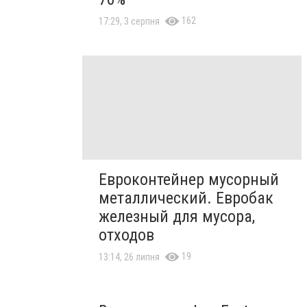
162
17:29, 3 серпня
Евроконтейнер мусорный
металлический. Евробак
железный для мусора,
отходов
19
13:14, 26 липня