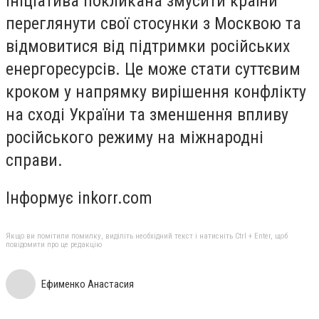
ініціатива покликана змусити країни
переглянути свої стосунки з Москвою та
відмовитися від підтримки російських
енергоресурсів. Це може стати суттєвим
кроком у напрямку вирішення конфлікту
на сході України та зменшення впливу
російського режиму на міжнародні
справи.
Інформує inkorr.com
Якщо ви помітили помилку, виділіть необхідний текст і натисніть Ctrl + Enter, щоб
повідомити про це редакцію
Ефименко Анастасия