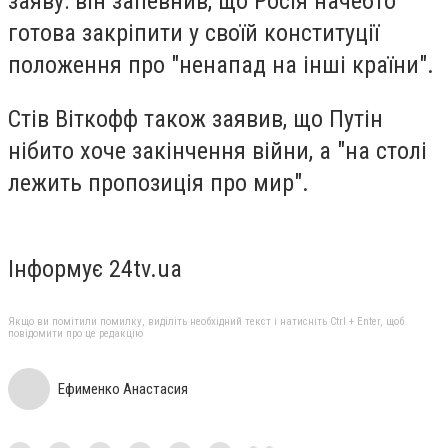
заяву: він запевнив, що Росія начебто
готова закріпити у своїй конституції
положення про "ненапад на інші країни".
Стів Віткофф також заявив, що Путін
нібито хоче закінчення війни, а "на столі
лежить пропозиція про мир".
Інформує 24tv.ua
Якщо ви помітили помилку, виділіть необхідний текст і натисніть Ctrl + Enter, щоб
повідомити про це редакцію
Ефименко Анастасия