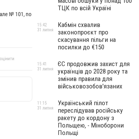
масові обшуки у понад 100
ТЦК по всій Україні
але № 101, по
Кабмін схвалив
15:42
31 липня
законопроєкт про
скасування пільги на
посилки до €150
 оцінити
ЄС продовжив захист для
15:41
31 липня
українців до 2028 року та
змінив правила для
військовозобов'язаних
Український пілот
11:15
31 липня
переслідував російську
ракету до кордону з
Польщею, - Міноборони
Польщі