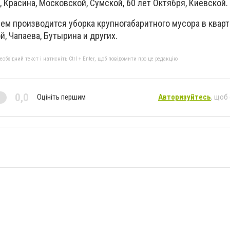
, Красина, Московской, Сумской, 60 лет Октября, Киевской.
ем производится уборка крупногабаритного мусора в кварт
й, Чапаева, Бутырина и других.
бхідний текст і натисніть Ctrl + Enter, щоб повідомити про це редакцію
0,0
Оцініть першим
Авторизуйтесь
, щоб