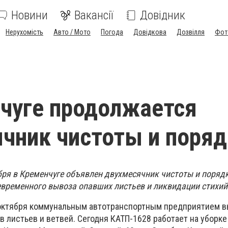
Новини
Вакансії
Довідник
Нерухомість
Авто / Мото
Погода
Довідкова
Дозвілля
Фот
чуге продолжается
чник чистоты и поряд
бря в Кременчуге объявлен двухмесячник чистоты и поряд
евременного вывоза опавших листьев и ликвидации стихий
20 октября коммунальным автотранспортным предприятием 
в листьев и ветвей. Сегодня КАТП-1628 работает на уборке