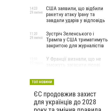
США заявили, що відбили
14:23
29 липня
ракетну атаку Ірану та
завдали ударів у відповідь
Зустріч Зеленського і
11:20
29 липня
Трампа у США триматимуть
закритою для журналістів
У Франції визнали, що не
12:50
27 липня
зможуть загасити лісові
пожежі біля Бордо до осені
ТОП НОВИНИ
ЄС продовжив захист
для українців до 2028
року та змінив правила