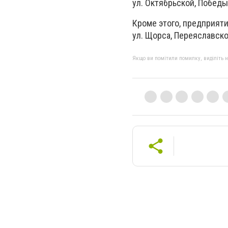
ул. Октябрьской, Победы
Кроме этого, предприяти
ул. Щорса, Переяславско
Якщо ви помітили помилку, виділіть нео