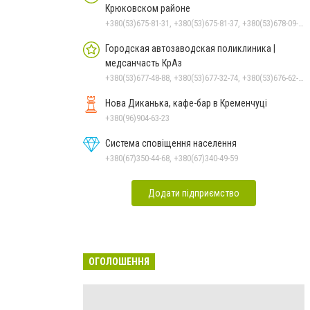
Крюковском районе
+380(53)675-81-31, +380(53)675-81-37, +380(53)678-09-01, +380(53)675-81-32, +380(53)675-81-40, +380(53)675-81-33, +380(53)675-81-38, +380(53)678-08-87
Городская автозаводская поликлиника |
медсанчасть КрАз
+380(53)677-48-88, +380(53)677-32-74, +380(53)676-62-99, +380536766187
Нова Диканька, кафе-бар в Кременчуці
+380(96)904-63-23
Система сповіщення населення
+380(67)350-44-68, +380(67)340-49-59
Додати підприємство
ОГОЛОШЕННЯ