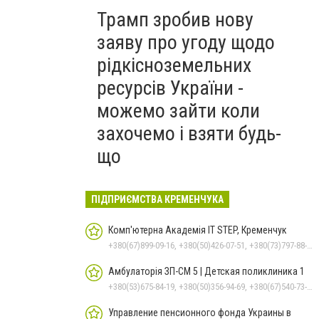
Трамп зробив нову
заяву про угоду щодо
рідкісноземельних
ресурсів України -
можемо зайти коли
захочемо і взяти будь-
що
ПІДПРИЄМСТВА КРЕМЕНЧУКА
Комп'ютерна Академія IT STEP, Кременчук
+380(67)899-09-16, +380(50)426-07-51, +380(73)797-88-17
Амбулаторія ЗП-СМ 5 | Детская поликлиника 1
+380(53)675-84-19, +380(50)356-94-69, +380(67)540-73-87
Управление пенсионного фонда Украины в