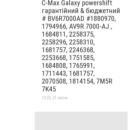
C-Max Galaxy powershift
гарантійний & бюджетний
# BV6R7000AD #1880970,
1794966, AV9R 7000-AJ ,
1684811, 2258375,
2258296, 2258310,
1681757, 2246368,
2253668, 1751585,
1684808, 1765991,
1711443, 1681757,
2070508, 1814154, 7M5R
7K45
10:20, 31 липня