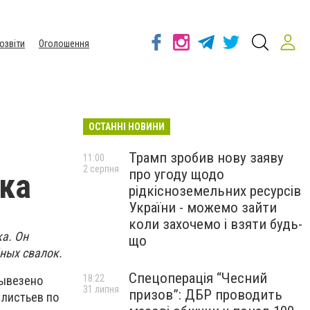
озвіти
Оголошення
ОСТАННІ НОВИНИ
Трамп зробив нову заяву
11:00
2 серпня
про угоду щодо
ка
рідкісноземельних ресурсів
України - можемо зайти
коли захочемо і взяти будь-
ка. Он
що
ных свалок.
Спецоперація “Чесний
18:22
вывезено
31 липня
призов”: ДБР проводить
 листьев по