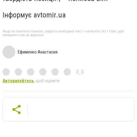
Інформує avtomir.ua
Якщо ви помітили помилку, виділіть необхідний текст і натисніть Ctrl + Enter, щоб
повідомити про це редакцію
Ефименко Анастасия
0,0
Авторизуйтесь
, щоб оцінити