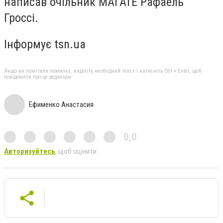
написав очільник МАГАТЕ Рафаель
Гроссі.
Інформує tsn.ua
Якщо ви помітили помилку, виділіть необхідний текст і натисніть Ctrl + Enter, щоб
повідомити про це редакцію
Ефименко Анастасия
0,0
Авторизуйтесь
, щоб оцінити