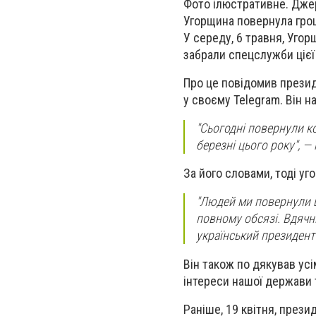
Фото ілюстративне. Дже
Угорщина повернула грош
У середу, 6 травня, Угор
забрали спецслужби цієї
Про це повідомив презид
у своєму Telegram. Він 
"Сьогодні повернули ко
березні цього року", — 
За його словами, тоді уг
"Людей ми повернули шв
повному обсязі. Вдячн
український президент
Він також по дякував усі
інтереси нашої держави 
Раніше, 19 квітня, през