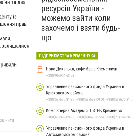
аїни та два
ресурсів України -
можемо зайти коли
денту із
ушення прав
захочемо і взяти будь-
що
мали,
и, залишалися
ПІДПРИЄМСТВА КРЕМЕНЧУКА
 тривали
Нова Диканька, кафе-бар в Кременчуці
+380(96)904-63-23
Управление пенсионного фонда Украины в
Крюковском районе
+380(53)675-81-37, +380(53)678-09-01, +380(53)675-81-32, +380(53)675-81-40, +380(53)675-81-33, +380(53)675-81-38, +380(53)675-81-31, +380(53)678-08-87
Комп'ютерна Академія IT STEP, Кременчук
+380(67)899-09-16, +380(50)426-07-51, +380(73)797-88-17
 оцінити
Управление пенсионного фонда Украины в
Автозаводском районе