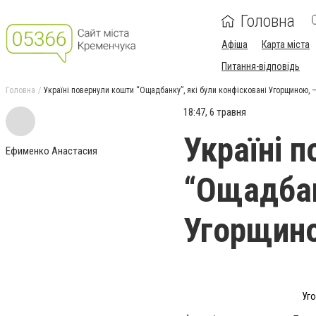
Головна
Афіша
Карта міста
Питання-відповідь
Головна
Україні повернули кошти “Ощадбанку”, які були конфісковані Угорщиною, 
18:47, 6 травня
Україні 
Ефименко Анастасия
“Ощадбан
Угорщино
Уго