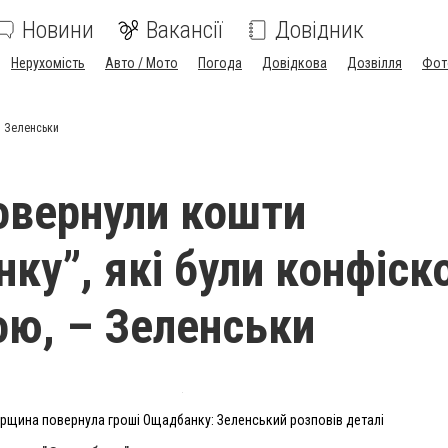
Новини
Вакансії
Довідник
Нерухомість
Авто / Мото
Погода
Довідкова
Дозвілля
Фот
– Зеленськи
повернули кошти
ку”, які були конфіск
ю, – Зеленськи
рщина повернула гроші Ощадбанку: Зеленський розповів деталі