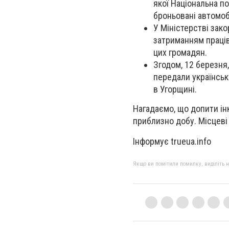
якої Національна по
броньовані автомобі
У Міністерстві зако
затриманням праців
цих громадян.
Згодом, 12 березня,
передали українськ
в Угорщині.
Нагадаємо, що допити ін
приблизно добу. Місцеві
Інформує trueua.info
Якщо ви помітили помилку, виділіть нео