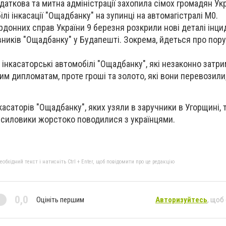
даткова та митна адміністрації захопила сімох громадян Укр
лі інкасації "Ощадбанку" на зупинці на автомагістралі М0.
рдонних справ України 9 березня розкрили нові деталі інци
ників "Ощадбанку" у Будапешті. Зокрема, йдеться про пор
 інкасаторські автомобілі "Ощадбанку", які незаконно затри
им дипломатам, проте гроші та золото, які вони перевозил
касаторів "Ощадбанку", яких узяли в заручники в Угорщині,
 силовики жорстоко поводилися з українцями.
бхідний текст і натисніть Ctrl + Enter, щоб повідомити про це редакцію
0,0
Оцініть першим
Авторизуйтесь
, щоб