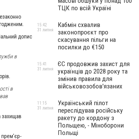
масові обшуки у понад 100
ТЦК по всій Україні
незаконно
згодженим.
Кабмін схвалив
15:42
31 липня
законопроєкт про
іальний допис
скасування пільги на
посилки до €150
лужби в
ЄС продовжив захист для
15:41
31 липня
українців до 2028 року та
орів.
змінив правила для
військовозобов'язаних
ості в
ував
Український пілот
11:15
31 липня
переслідував російську
а захищав
ракету до кордону з
Польщею, - Міноборони
Польщі
 прем'єр-