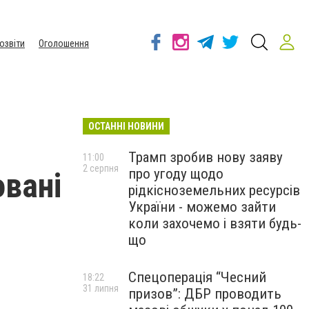
озвіти
Оголошення
ОСТАННІ НОВИНИ
Трамп зробив нову заяву
11:00
2 серпня
про угоду щодо
овані
рідкісноземельних ресурсів
України - можемо зайти
коли захочемо і взяти будь-
що
Спецоперація “Чесний
18:22
31 липня
призов”: ДБР проводить