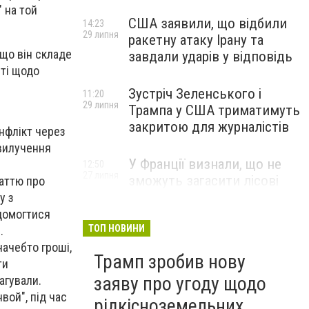
 на той
США заявили, що відбили
14:23
29 липня
ракетну атаку Ірану та
кщо він складе
завдали ударів у відповідь
сті щодо
Зустріч Зеленського і
11:20
29 липня
Трампа у США триматимуть
закритою для журналістів
нфлікт через
 вилучення
У Франції визнали, що не
12:50
27 липня
зможуть загасити лісові
таттю про
пожежі біля Бордо до осені
у з
 домогтися
ТОП НОВИНИ
.
начебто гроші,
Трамп зробив нову
ти
заяву про угоду щодо
агували.
вой", під час
рідкісноземельних