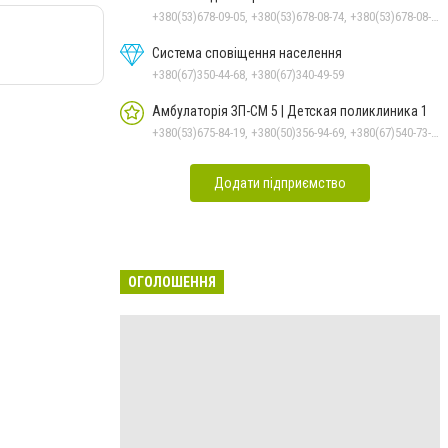
+380(53)678-09-05, +380(53)678-08-74, +380(53)678-08-83, +380(53)678-08-41, +380(53)678-08-86
Система сповіщення населення
+380(67)350-44-68, +380(67)340-49-59
Амбулаторія ЗП-СМ 5 | Детская поликлиника 1
+380(53)675-84-19, +380(50)356-94-69, +380(67)540-73-87
Додати підприємство
ОГОЛОШЕННЯ