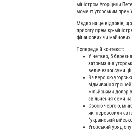
міністром Угорщини Пет
момент угорським прем'
Мадяр на це відповів, щ
присягу прем'єр-міністр
фінансових чи майнових
Попередній контекст:
У четвер, 5 березн
затримання угорськ
величезної суми ці
За версією угорськи
відмивання грошей.
мільйонами доларів
звільнення семи на
Своєю чергою, міні
які перевозили авт
"українській військ
Угорський уряд опуб