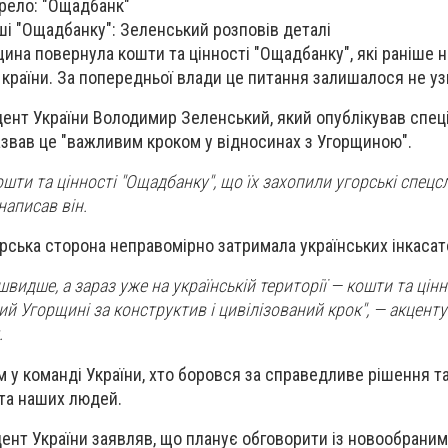
рело: "Ощадбанк"
і "Ощадбанку": Зеленський розповів деталі
щина повернула кошти та цінності "Ощадбанку", які раніше 
 країни. За попередньої влади це питання залишалося не у
ент України Володимир Зеленський, який опублікував спец
назвав це "важливим кроком у відносинах з Угорщиною".
шти та цінності "Ощадбанку", що їх захопили угорські спецс
написав він.
орська сторона неправомірно затримала українських інкасат
идше, а зараз уже на українській території — кошти та цінн
ий Угорщині за конструктив і цивілізований крок", — акцент
.
м у команді України, хто боровся за справедливе рішення т
та наших людей.
идент України заявляв, що планує обговорити із новообраним